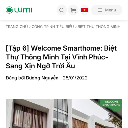
Bỏ
qua
Menu
nội
dung
TRANG CHỦ
CÔNG TRÌNH TIÊU BIỂU
BIỆT THỰ THÔNG MINH
[Tập 6] Welcome Smarthome: Biệt
Thự Thông Minh Tại Vĩnh Phúc-
Sang Xịn Ngỡ Trời Âu
Đăng bởi
Dương Nguyễn
-
25/01/2022