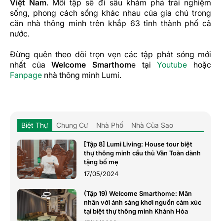
Việt Nam
. Mỗi tập sẽ đi sâu khám phá trải nghiệm
sống, phong cách sống khác nhau của gia chủ trong
căn nhà thông minh trên khắp 63 tỉnh thành phố cả
nước.
Đừng quên theo dõi trọn vẹn các tập phát sóng mới
nhất của
Welcome Smarthom
e tại
Youtube
hoặc
Fanpage
nhà thông minh Lumi.
Biệt Thự
Chung Cư
Nhà Phố
Nhà Của Sao
[Tập 8] Lumi Living: House tour biệt
thự thông minh cầu thủ Văn Toàn dành
tặng bố mẹ
17/05/2024
(Tập 19) Welcome Smarthome: Mãn
nhãn với ánh sáng khơi nguồn cảm xúc
tại biệt thự thông minh Khánh Hòa