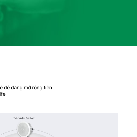
hể dễ dàng mở rộng tiện
ife