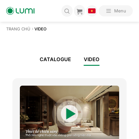
Bỏ
qua
Menu
nội
dung
TRANG CHỦ
VIDEO
CATALOGUE
VIDEO