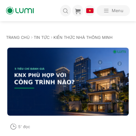
Bỏ
qua
Menu
nội
dung
TRANG CHỦ
TIN TỨC
KIẾN THỨC NHÀ THÔNG MINH
5' đọc