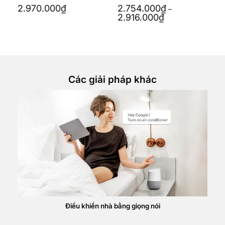
 |
kính lõm, viền bo
2.970.000
₫
2.754.000
₫
–
Khoảng
2.916.000
₫
giá:
từ
2.754.000₫
đến
2.916.000₫
Các giải pháp khác
Điều khiển nhà bằng giọng nói