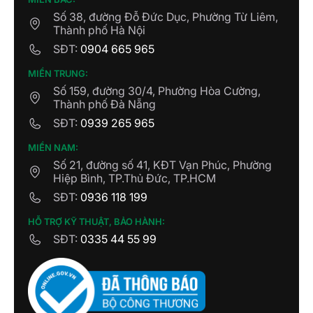
Số 38, đường Đỗ Đức Dục, Phường Từ Liêm,
Thành phố Hà Nội
SĐT:
0904 665 965
MIỀN TRUNG:
Số 159, đường 30/4, Phường Hòa Cường,
Thành phố Đà Nẵng
SĐT:
0939 265 965
MIỀN NAM:
Số 21, đường số 41, KĐT Vạn Phúc, Phường
Hiệp Bình, TP.Thủ Đức, TP.HCM
SĐT:
0936 118 199
HỖ TRỢ KỸ THUẬT, BẢO HÀNH:
SĐT:
0335 44 55 99