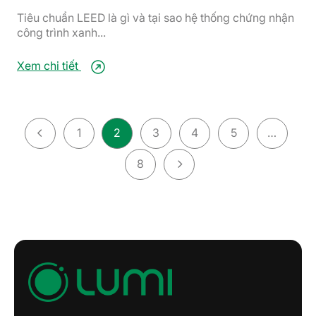
Tiêu chuẩn LEED là gì và tại sao hệ thống chứng nhận
công trình xanh...
Xem chi tiết
1
2
3
4
5
…
8