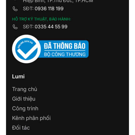
Hiệp Bình, TP.Thủ Đức, TP.HCM
SĐT:
0936 118 199
HỖ TRỢ KỸ THUẬT, BẢO HÀNH:
SĐT:
0335 44 55 99
Lumi
Trang chủ
Giới thiệu
Công trình
Kênh phân phối
Đối tác