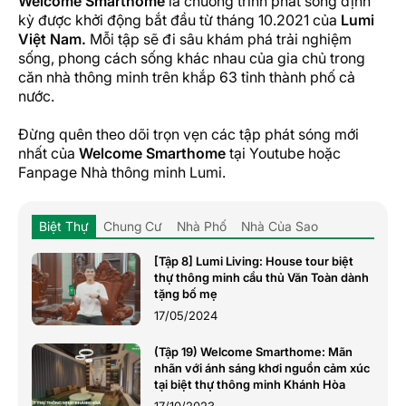
Welcome Smarthome
là chương trình phát sóng định
kỳ được khởi động bắt đầu từ tháng 10.2021 của
Lumi
Việt Nam.
Mỗi tập sẽ đi sâu khám phá trải nghiệm
sống, phong cách sống khác nhau của gia chủ trong
căn nhà thông minh trên khắp 63 tỉnh thành phố cả
nước.
Đừng quên theo dõi trọn vẹn các tập phát sóng mới
nhất của
Welcome Smarthome
tại Youtube hoặc
Fanpage Nhà thông minh Lumi.
Biệt Thự
Chung Cư
Nhà Phố
Nhà Của Sao
[Tập 8] Lumi Living: House tour biệt
thự thông minh cầu thủ Văn Toàn dành
tặng bố mẹ
17/05/2024
(Tập 19) Welcome Smarthome: Mãn
nhãn với ánh sáng khơi nguồn cảm xúc
tại biệt thự thông minh Khánh Hòa