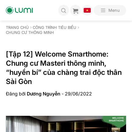
Bỏ
qua
Menu
nội
dung
TRANG CHỦ
CÔNG TRÌNH TIÊU BIỂU
CHUNG CƯ THÔNG MINH
[Tập 12] Welcome Smarthome:
Chung cư Masteri thông minh,
“huyền bí” của chàng trai độc thân
Sài Gòn
Đăng bởi
Dương Nguyễn
-
29/06/2022