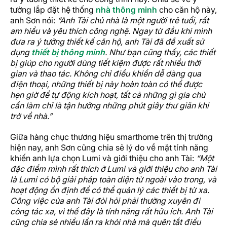
tưởng lắp đặt hệ thống
nhà thông minh
cho căn hộ này,
anh Sơn nói:
“Anh Tài chủ nhà là một người trẻ tuổi, rất
am hiểu và yêu thích công nghệ. Ngay từ đầu khi mình
đưa ra ý tưởng thiết kế căn hộ, anh Tài đã đề xuất sử
dụng
thiết bị thông minh
. Như bạn cũng thấy, các thiết
bị giúp cho người dùng tiết kiệm được rất nhiều thời
gian và thao tác. Không chỉ điều khiển dễ dàng qua
điện thoại, những thiết bị này hoàn toàn có thể được
hẹn giờ để tự động kích hoạt, tất cả những gì gia chủ
cần làm chỉ là tận hưởng những phút giây thư giãn khi
trở về nhà.”
Giữa hàng chục thương hiệu smarthome trên thị trường
hiện nay, anh Sơn cũng chia sẻ lý do về mặt tính năng
khiến anh lựa chọn Lumi và giới thiệu cho anh Tài:
“Một
đặc điểm mình rất thích ở Lumi và giới thiệu cho anh Tài
là Lumi có bộ giải pháp toàn diện từ ngoài vào trong, và
hoạt động ổn định để có thể quản lý các thiết bị từ xa.
Công việc của anh Tài đòi hỏi phải thường xuyên đi
công tác xa, vì thế đây là tính năng rất hữu ích. Anh Tài
cũng chia sẻ nhiều lần ra khỏi nhà mà quên tắt điều