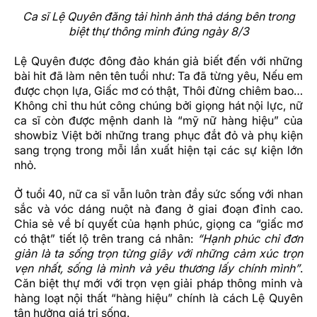
Ca sĩ Lệ Quyên đăng tải hình ảnh thả dáng bên trong
biệt thự thông minh đúng ngày 8/3
Lệ Quyên được đông đảo khán giả biết đến với những
bài hit đã làm nên tên tuổi như: ​​Ta đã từng yêu, Nếu em
được chọn lựa, Giấc mơ có thật, Thôi đừng chiêm bao…
Không chỉ thu hút công chúng bởi giọng hát nội lực, nữ
ca sĩ còn được mệnh danh là “mỹ nữ hàng hiệu” của
showbiz Việt bởi những trang phục đắt đỏ và phụ kiện
sang trọng trong mỗi lần xuất hiện tại các sự kiện lớn
nhỏ.
Ở tuổi 40, nữ ca sĩ vẫn luôn tràn đầy sức sống với nhan
sắc và vóc dáng nuột nà đang ở giai đoạn đỉnh cao.
Chia sẻ về bí quyết của hạnh phúc, giọng ca “giấc mơ
có thật” tiết lộ trên trang cá nhân:
“Hạnh phúc chỉ đơn
giản là ta sống trọn từng giây với những cảm xúc trọn
vẹn nhất, sống là mình và yêu thương lấy chính mình”
.
Căn biệt thự mới với trọn vẹn giải pháp thông minh và
hàng loạt nội thất “hàng hiệu” chính là cách Lệ Quyên
tận hưởng giá trị sống.