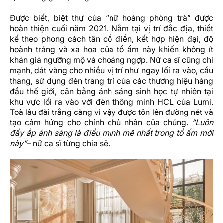
Được biết, biệt thự của “nữ hoàng phòng trà” được
hoàn thiện cuối năm 2021. Nằm tại vị trí đắc địa, thiết
kế theo phong cách tân cổ điển, kết hợp hiện đại, độ
hoành tráng và xa hoa của tổ ấm này khiến không ít
khán giả ngưỡng mộ và choáng ngợp. Nữ ca sĩ cũng chi
mạnh, dát vàng cho nhiều vị trí như ngay lối ra vào, cầu
thang, sử dụng đèn trang trí của các thương hiệu hàng
đầu thế giới, cân bằng ánh sáng sinh học tự nhiên tại
khu vực lối ra vào với đèn thông minh HCL của Lumi.
Toà lâu đài trắng càng vì vậy được tôn lên đường nét và
tạo cảm hứng cho chính chủ nhân của chúng.
“Luôn
đầy ắp ánh sáng là điều mình mê nhất trong tổ ấm mới
này”
– nữ ca sĩ từng chia sẻ.