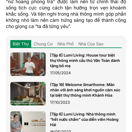
“nữ hoàng phòng trà” được làm nên từ chính thái độ
sống tích cực cùng cách tận hưởng trọn vẹn khoảnh
khắc sống. Và tiện nghi trong nhà thông minh góp phần
không nhỏ làm nên cảm hứng sáng tạo để thành công
cho giọng ca “ta đã từng yêu”.
Biệt Thự
Chung Cư
Nhà Phố
Nhà Của Sao
[Tập 8] Lumi Living: House tour biệt
thự thông minh cầu thủ Văn Toàn dành
tặng bố mẹ
17/05/2024
(Tập 19) Welcome Smarthome: Mãn
nhãn với ánh sáng khơi nguồn cảm xúc
tại biệt thự thông minh Khánh Hòa
17/10/2023
[Tập 6] Lumi Living: Nhà thông minh
“hết nước chấm” của diễn viên Hoàng
Hải
16/05/2023