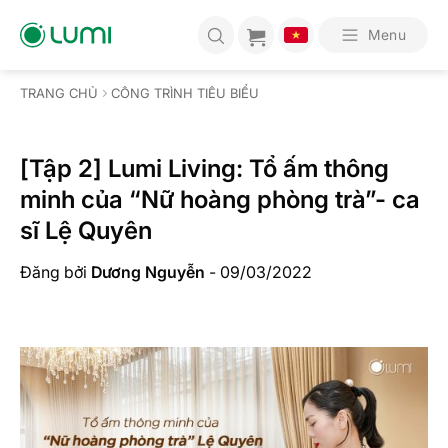
Bỏ
qua
Menu
nội
dung
TRANG CHỦ
CÔNG TRÌNH TIÊU BIỂU
[Tập 2] Lumi Living: Tổ ấm thông
minh của “Nữ hoàng phòng trà”- ca
sĩ Lệ Quyên
Đăng bởi
Dương Nguyễn
-
09/03/2022