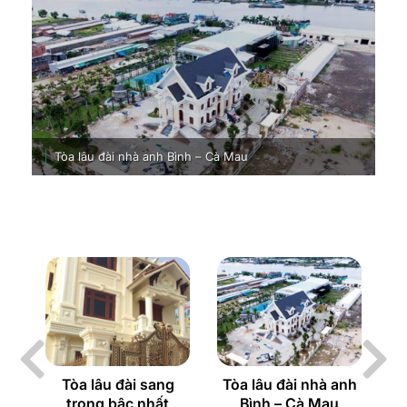
Tòa lâu đài nhà anh Bình – Cà Mau
ông
Tòa lâu đài sang
Tòa lâu đài nhà anh
T
òa
trọng bậc nhất
Bình – Cà Mau