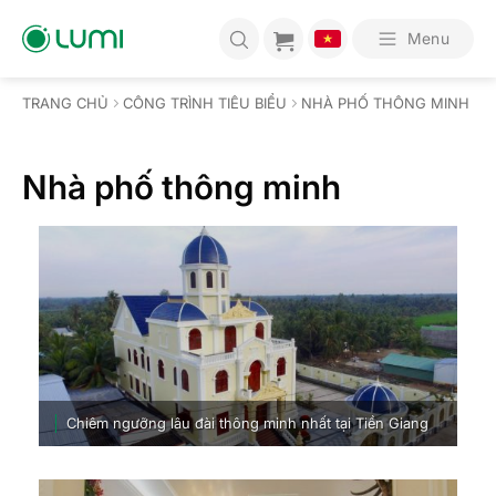
Bỏ
qua
Menu
nội
dung
TRANG CHỦ
CÔNG TRÌNH TIÊU BIỂU
NHÀ PHỐ THÔNG MINH
Nhà phố thông minh
Chiêm ngưỡng lâu đài thông minh nhất tại Tiền Giang