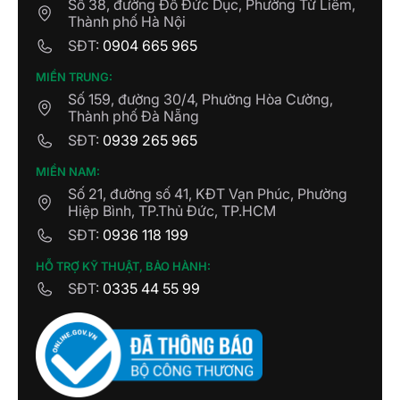
Số 38, đường Đỗ Đức Dục, Phường Từ Liêm,
Thành phố Hà Nội
SĐT:
0904 665 965
MIỀN TRUNG:
Số 159, đường 30/4, Phường Hòa Cường,
Thành phố Đà Nẵng
SĐT:
0939 265 965
MIỀN NAM:
Số 21, đường số 41, KĐT Vạn Phúc, Phường
Hiệp Bình, TP.Thủ Đức, TP.HCM
SĐT:
0936 118 199
HỖ TRỢ KỸ THUẬT, BẢO HÀNH:
SĐT:
0335 44 55 99