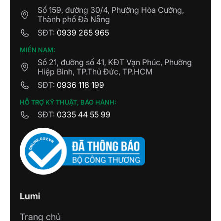
Số 159, đường 30/4, Phường Hòa Cường,
Thành phố Đà Nẵng
SĐT:
0939 265 965
MIỀN NAM:
Số 21, đường số 41, KĐT Vạn Phúc, Phường
Hiệp Bình, TP.Thủ Đức, TP.HCM
SĐT:
0936 118 199
HỖ TRỢ KỸ THUẬT, BẢO HÀNH:
SĐT:
0335 44 55 99
Lumi
Trang chủ