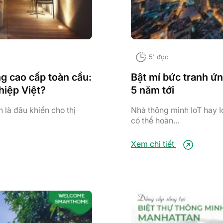
5' đọc
ng cao cấp toàn cầu:
Bật mí bức tranh ứ
hiệp Việt?
5 năm tới
 là đâu khiến cho thị
Nhà thông minh IoT hay I
có thể hoàn...
Xem chi tiết