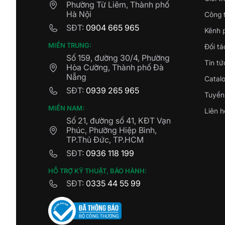
Phường Từ Liêm, Thành phố
Hà Nội
Công t
SĐT:
0904 665 965
Kênh 
MIỀN TRUNG:
Đối tá
Số 159, đường 30/4, Phường
Tin tứ
Hòa Cường, Thành phố Đà
Nẵng
Catal
SĐT:
0939 265 965
Tuyển
MIỀN NAM:
Liên h
Số 21, đường số 41, KĐT Vạn
Phúc, Phường Hiệp Bình,
TP.Thủ Đức, TP.HCM
SĐT:
0936 118 199
HỖ TRỢ KỸ THUẬT, BẢO HÀNH:
SĐT:
0335 44 55 99