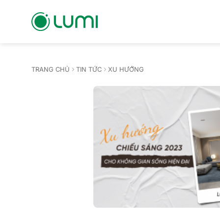
Bỏ
qua
nội
dung
TRANG CHỦ
TIN TỨC
XU HƯỚNG