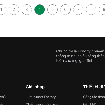
1
2
3
4
5
6
7
…
Chúng tôi là công ty chuyên 
thông minh, chiếu sáng thôn
toàn cho mọi gia đình.
i
Giải pháp
Thiết bị đ
 chủ
Lumi Smart Factory
Công tắc thôn
hiệu
Chiếu sáng thông minh
Đèn LED