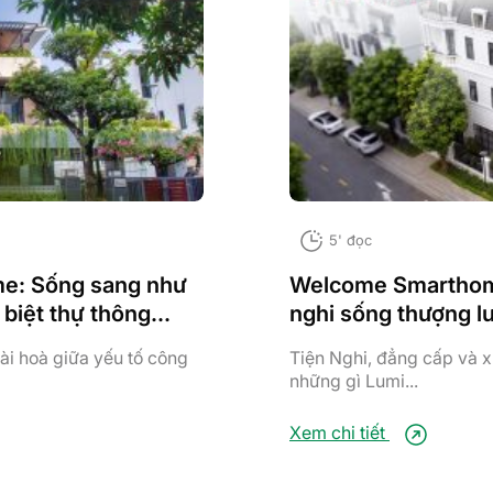
5' đọc
e: Sống sang như
Welcome Smarthome tập 1: Ngỡ n
 biệt thự thông
nghi sống thượng lư
Manhattan Hải Phò
hài hoà giữa yếu tố công
Tiện Nghi, đẳng cấp và x
những gì Lumi...
Xem chi tiết