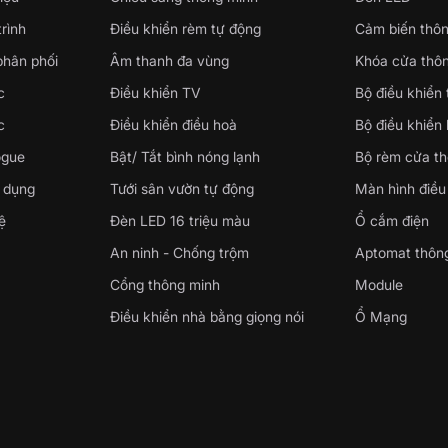
rình
Điều khiển rèm tự động
Cảm biến thô
phân phối
Âm thanh đa vùng
Khóa cửa thô
c
Điều khiển TV
Bộ điều khiển
c
Điều khiển điều hoà
Bộ điều khiển
ogue
Bật/ Tắt bình nóng lạnh
Bộ rèm cửa t
 dụng
Tưới sân vườn tự động
Màn hình điều
ệ
Đèn LED 16 triệu màu
Ổ cắm điện
An ninh - Chống trộm
Aptomat thôn
Cổng thông minh
Module
Điều khiển nhà bằng giọng nói
Ổ Mạng