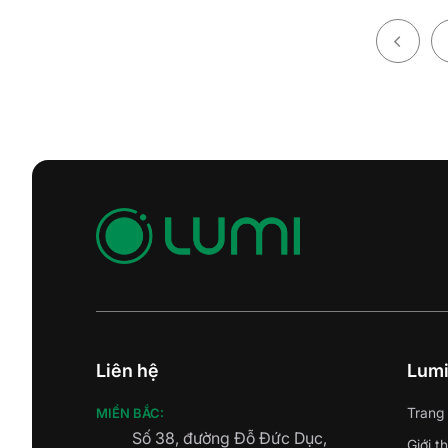
Liên hệ
Lum
Trang
MIỀN BẮC:
Số 38, đường Đỗ Đức Dục,
Giới t