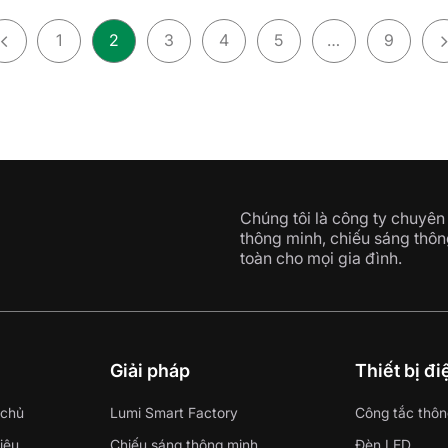
1
2
3
4
5
…
9
Chúng tôi là công ty chuyên 
thông minh, chiếu sáng thôn
toàn cho mọi gia đình.
i
Giải pháp
Thiết bị đ
 chủ
Lumi Smart Factory
Công tắc thôn
hiệu
Chiếu sáng thông minh
Đèn LED