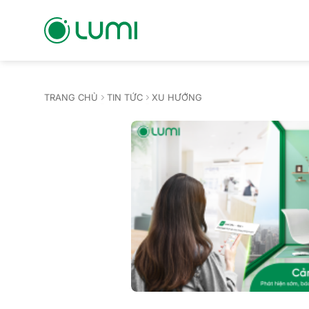
Bỏ
qua
nội
dung
TRANG CHỦ
TIN TỨC
XU HƯỚNG