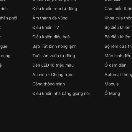
rình
Điều khiển rèm tự động
Cảm biến thô
phân phối
Âm thanh đa vùng
Khóa cửa thô
c
Điều khiển TV
Bộ điều khiển
c
Điều khiển điều hoà
Bộ điều khiển
ogue
Bật/ Tắt bình nóng lạnh
Bộ rèm cửa t
 dụng
Tưới sân vườn tự động
Màn hình điều
ệ
Đèn LED 16 triệu màu
Ổ cắm điện
An ninh - Chống trộm
Aptomat thôn
Cổng thông minh
Module
Điều khiển nhà bằng giọng nói
Ổ Mạng