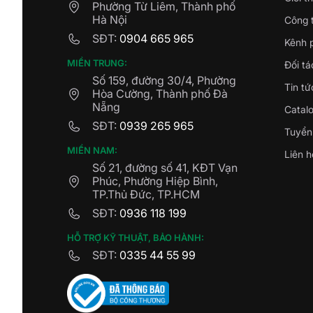
Phường Từ Liêm, Thành phố
Hà Nội
Công t
SĐT:
0904 665 965
Kênh 
MIỀN TRUNG:
Đối tá
Số 159, đường 30/4, Phường
Tin tứ
Hòa Cường, Thành phố Đà
Nẵng
Catal
SĐT:
0939 265 965
Tuyển
MIỀN NAM:
Liên h
Số 21, đường số 41, KĐT Vạn
Phúc, Phường Hiệp Bình,
TP.Thủ Đức, TP.HCM
SĐT:
0936 118 199
HỖ TRỢ KỸ THUẬT, BẢO HÀNH:
SĐT:
0335 44 55 99