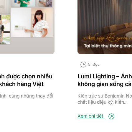
5' đọc
nh được chọn nhiều
Lumi Lighting – Ánh
 khách hàng Việt
không gian sống c
inh, cùng những thay đổi
Kiến trúc sư Benjamin No
chất liệu diệu kỳ, kiến...
Xem chi tiết