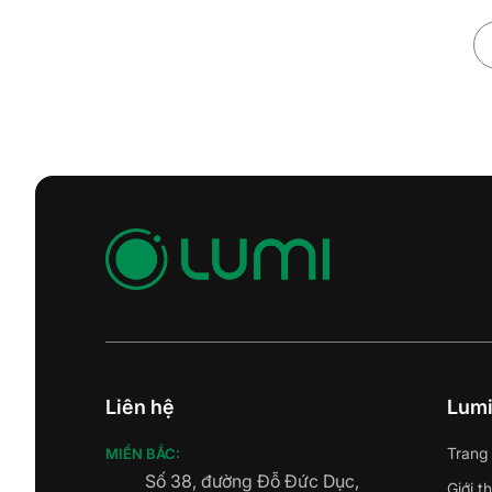
Liên hệ
Lum
Trang
MIỀN BẮC:
Số 38, đường Đỗ Đức Dục,
Giới t