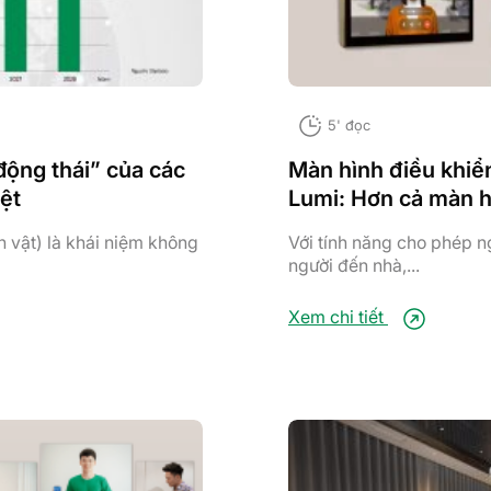
5' đọc
động thái” của các
Màn hình điều khiể
ệt
Lumi: Hơn cả màn 
thường
ạn vật) là khái niệm không
Với tính năng cho phép ng
người đến nhà,...
Xem chi tiết