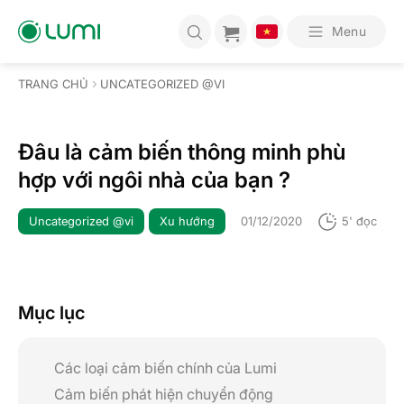
Bỏ
qua
Menu
nội
dung
TRANG CHỦ
UNCATEGORIZED @VI
Đâu là cảm biến thông minh phù
hợp với ngôi nhà của bạn ?
Uncategorized @vi
Xu hướng
01/12/2020
5' đọc
Mục lục
Các loại cảm biến chính của Lumi
Cảm biến phát hiện chuyển động