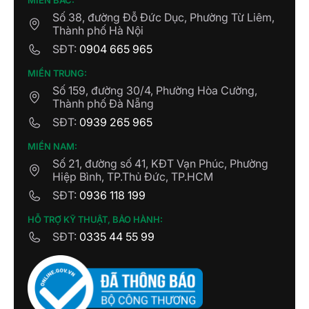
Số 38, đường Đỗ Đức Dục, Phường Từ Liêm,
Thành phố Hà Nội
SĐT:
0904 665 965
MIỀN TRUNG:
Số 159, đường 30/4, Phường Hòa Cường,
Thành phố Đà Nẵng
SĐT:
0939 265 965
MIỀN NAM:
Số 21, đường số 41, KĐT Vạn Phúc, Phường
Hiệp Bình, TP.Thủ Đức, TP.HCM
SĐT:
0936 118 199
HỖ TRỢ KỸ THUẬT, BẢO HÀNH:
SĐT:
0335 44 55 99