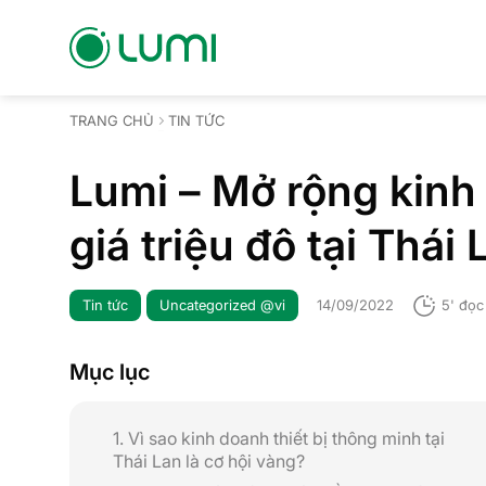
Bỏ
qua
nội
dung
TRANG CHỦ
TIN TỨC
Lumi – Mở rộng kinh
giá triệu đô tại Thái 
Tin tức
Uncategorized @vi
14/09/2022
5' đọc
Mục lục
1. Vì sao kinh doanh thiết bị thông minh tại
Thái Lan là cơ hội vàng?