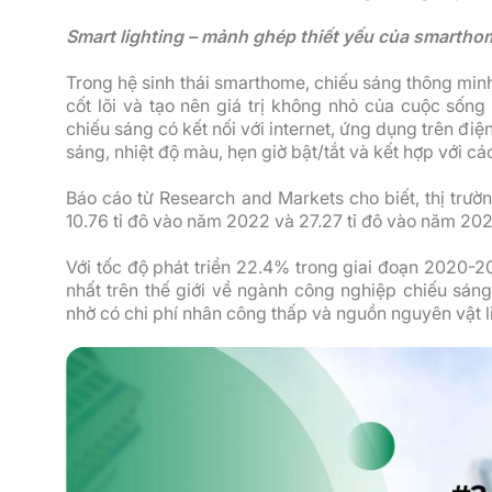
Smart lighting – mảnh ghép thiết yếu của smartho
Trong hệ sinh thái smarthome, chiếu sáng thông minh 
cốt lõi và tạo nên giá trị không nhỏ của cuộc sống 
chiếu sáng có kết nối với internet, ứng dụng trên đi
sáng, nhiệt độ màu, hẹn giờ bật/tắt và kết hợp với các
Báo cáo từ Research and Markets cho biết, thị trư
10.76 tỉ đô vào năm 2022 và 27.27 tỉ đô vào năm 2027
Với tốc độ phát triển 22.4% trong giai đoạn 2020-2
nhất trên thế giới về ngành công nghiệp chiếu sán
nhờ có chi phí nhân công thấp và nguồn nguyên vật l