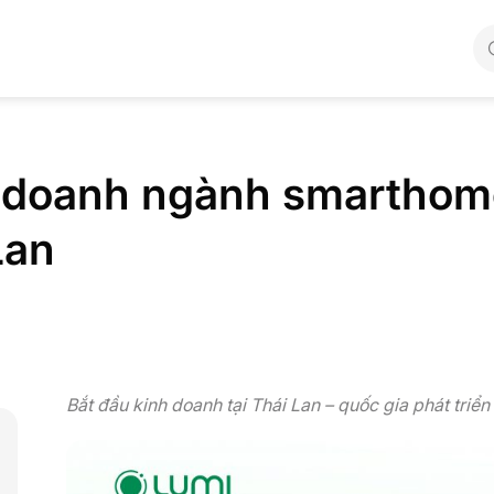
 doanh ngành smarthome,
Lan
Bắt đầu kinh doanh tại Thái Lan – quốc gia phát tri