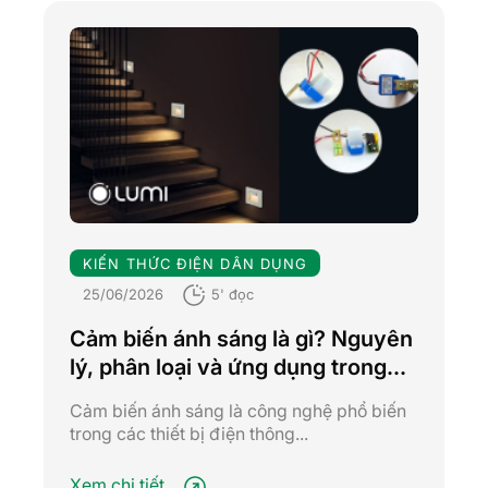
KIẾN THỨC ĐIỆN DÂN DỤNG
25/06/2026
5' đọc
Cảm biến ánh sáng là gì? Nguyên
lý, phân loại và ứng dụng trong
cuộc sống
Cảm biến ánh sáng là công nghệ phổ biến
trong các thiết bị điện thông...
Xem chi tiết