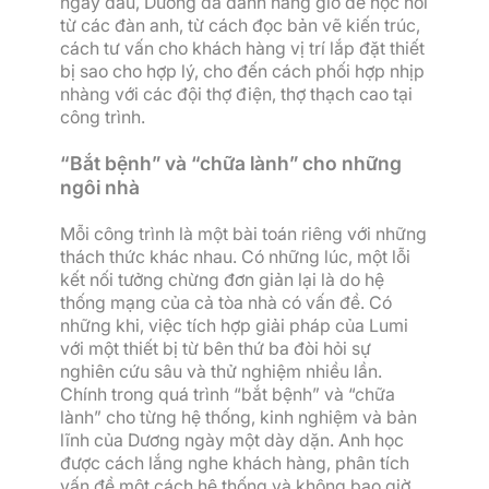
ngày đầu, Dương đã dành hàng giờ để học hỏi
từ các đàn anh, từ cách đọc bản vẽ kiến trúc,
cách tư vấn cho khách hàng vị trí lắp đặt thiết
bị sao cho hợp lý, cho đến cách phối hợp nhịp
nhàng với các đội thợ điện, thợ thạch cao tại
công trình.
“Bắt bệnh” và “chữa lành” cho những
ngôi nhà
Mỗi công trình là một bài toán riêng với những
thách thức khác nhau. Có những lúc, một lỗi
kết nối tưởng chừng đơn giản lại là do hệ
thống mạng của cả tòa nhà có vấn đề. Có
những khi, việc tích hợp giải pháp của Lumi
với một thiết bị từ bên thứ ba đòi hỏi sự
nghiên cứu sâu và thử nghiệm nhiều lần.
Chính trong quá trình “bắt bệnh” và “chữa
lành” cho từng hệ thống, kinh nghiệm và bản
lĩnh của Dương ngày một dày dặn. Anh học
được cách lắng nghe khách hàng, phân tích
vấn đề một cách hệ thống và không bao giờ