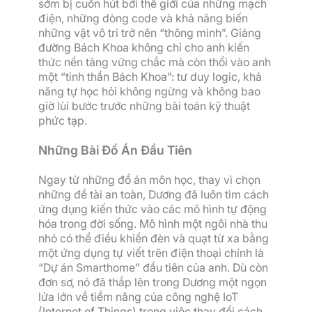
sớm bị cuốn hút bởi thế giới của những mạch
điện, những dòng code và khả năng biến
những vật vô tri trở nên “thông minh”. Giảng
đường Bách Khoa không chỉ cho anh kiến
thức nền tảng vững chắc mà còn thổi vào anh
một “tinh thần Bách Khoa”: tư duy logic, khả
năng tự học hỏi không ngừng và không bao
giờ lùi bước trước những bài toán kỹ thuật
phức tạp.
Những Bài Đồ Án Đầu Tiên
Ngay từ những đồ án môn học, thay vì chọn
những đề tài an toàn, Dương đã luôn tìm cách
ứng dụng kiến thức vào các mô hình tự động
hóa trong đời sống. Mô hình một ngôi nhà thu
nhỏ có thể điều khiển đèn và quạt từ xa bằng
một ứng dụng tự viết trên điện thoại chính là
“Dự án Smarthome” đầu tiên của anh. Dù còn
đơn sơ, nó đã thắp lên trong Dương một ngọn
lửa lớn về tiềm năng của công nghệ IoT
(Internet of Things) trong việc thay đổi cách