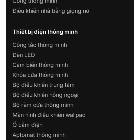
Cổng thông minh
Diệu, Tp.Thái Bình, Thái Bình
Điều khiển nhà bằng giọng nói
CÔNG TY TNHH ĐẦU TƯ SAO ĐĂNG
- STAHOMES
Thiết bị điện thông minh
Số 101 Doãn Khuê, P. Phú Khánh, TP Thái
Bình
Công tắc thông minh
Đèn LED
CÔNG TY TNHH SMART HOME THÁI
Cảm biến thông minh
NGUYÊN
136B Phan Đình Phùng, phường Phan Đình
Khóa cửa thông minh
Phùng, Thành phố Thái Nguyên
Bộ điều khiển trung tâm
Bộ điều khiển hồng ngoại
CÔNG TY TNHH XD VIỆT HÙNG 68
Bộ rèm cửa thông minh
165 Dương Đình Nghệ, Tp Thanh Hóa
Màn hình điều khiển wallpad
CÔNG TY TNHH CÔNG NGHỆ KỶ
Ổ cắm điện
NGUYÊN MỚI
Aptomat thông minh
82 Phan Đình Phùng - Khu Bình Minh -