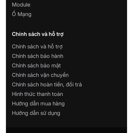
TP.Thanh Hóa
Module
Ổ Mạng
Showroom Lumi Đức Tiệp CS1
Số 300 Quang Trung, TP. Tuyên Quang,
Tuyên Quang
Chính sách và hỗ trợ
Chính sách và hỗ trợ
Showroom Lumi Đức Tiệp CS2
242 Phạm Văn Đồng, P. Hưng Thành, TP.
Chính sách bảo hành
Tuyên Quang, Tuyên Quang
Chính sách bảo mật
Chính sách vận chuyển
CÔNG TY TNHH THÁI THIÊN DI
Chính sách hoàn tiền, đổi trả
30 Dã Tượng, Phường 6, TP. Sóc Trăng,
Tỉnh Sóc Trăng
Hình thức thanh toán
Hướng dẫn mua hàng
CÔNG TY TNHH PHÚ HƯNG IOT
Hướng dẫn sử dụng
287 Lý Thường Kiệt, TP Đồng Hới, Tỉnh
Quảng Bình