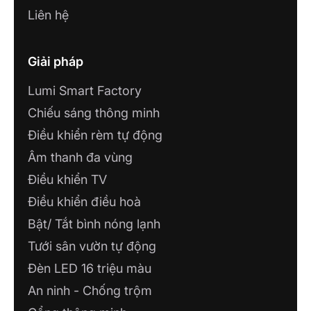
Liên hệ
NHÀ MÁY LUMI SMART FACTORY
Lô 12, KCN Thăng Long 3, Thiện Kế, Bình
Giải pháp
Xuyên, Vĩnh Phúc
Lumi Smart Factory
SHOWROOM CÔNG TY TNHH NHÀ
Chiếu sáng thông minh
AN NHIÊN
Điều khiển rèm tự động
207 Nguyễn Văn Linh - Hòa Thành - Tây
Ninh
Âm thanh đa vùng
Điều khiển TV
CÔNG TY TNHH CÔNG NGHỆ PHÚ
Điều khiển điều hoà
VINH IOT
71A Nguyễn Trãi, Phường 7, TP. Mỹ Tho,
Bật/ Tắt bình nóng lạnh
Tiền Giang
Tưới sân vườn tự động
Đèn LED 16 triệu màu
CÔNG TY TNHH TM VÀ DỊCH VỤ
NHÀ THÔNG MINH THÁI BÌNH
An ninh - Chống trộm
Tổ 6, đường Võ Nguyên Giáp, P.Hoàng