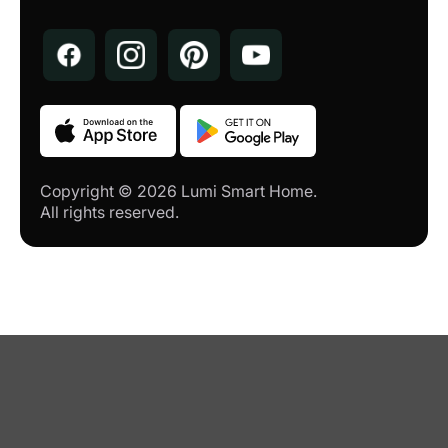
CÔNG TY CỔ PHẦN CÔNG NGHỆ
THÔNG MINH PHC
259 Lê Lợi, Phường Chánh Lộ, Thành phố
Quảng Ngãi, Tỉnh Quảng Ngãi
CÔNG TY TNHH MT SMARTHOME
180 Trưng Nữ Vương, P. Tân Thạnh, TP.
Tam Kỳ, Tỉnh Quảng Nam
Copyright © 2026 Lumi Smart Home.
All rights reserved.
CÔNG TY TNHH NHÀ THÔNG MINH
VIỆT DUY
Ngã Tư 617, Xã Tam Hiệp, Huyện Núi
Thành, Tỉnh Quảng Nam
CÔNG TY CỔ PHẦN AMY HẠ LONG
219 ngõ 3 Cao Thắng, TP Hạ Long
NPP CUỘC SỐNG SỐ - CHI NHÁNH