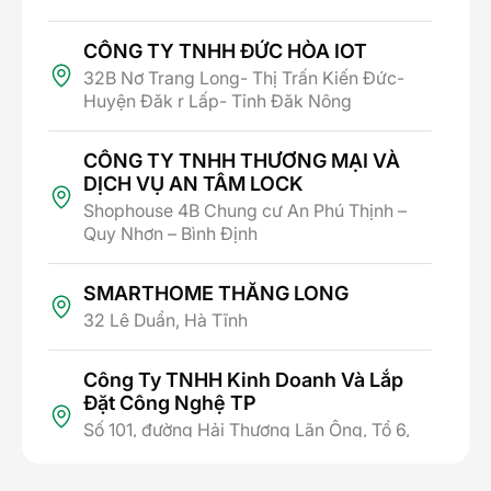
Đây là tính năng căn bản nhất của một chiếc
cảm biến phát hiện chuyển động. Khi gắn cảm
CÔNG TY TNHH ĐỨC HÒA IOT
biến chuyển động Lumi tại các vị trí như hành
32B Nơ Trang Long- Thị Trấn Kiến Đức-
lang, cửa ra vào, cổng, bạn có thể cài đặt cho
Huyện Đăk r Lấp- Tỉnh Đăk Nông
cảm biến truyền lệnh mở, tắt đèn khi phát hiện
chuyển động.
Với tính năng này, ông bà, hay các con trong nhà
CÔNG TY TNHH THƯƠNG MẠI VÀ
sẽ an toàn hơn khi leo cầu thang, đi trên hành
DỊCH VỤ AN TÂM LOCK
lang, hay ra vào nhà vệ sinh vào buổi tối
Shophouse 4B Chung cư An Phú Thịnh –
Quy Nhơn – Bình Định
SMARTHOME THĂNG LONG
32 Lê Duẩn, Hà Tĩnh
Công Ty TNHH Kinh Doanh Và Lắp
Đặt Công Nghệ TP
Số 101, đường Hải Thượng Lãn Ông, Tổ 6,
Phường Thành Sen, Tỉnh Hà Tĩnh
Cảm biến phát hiện chuyển động BLE