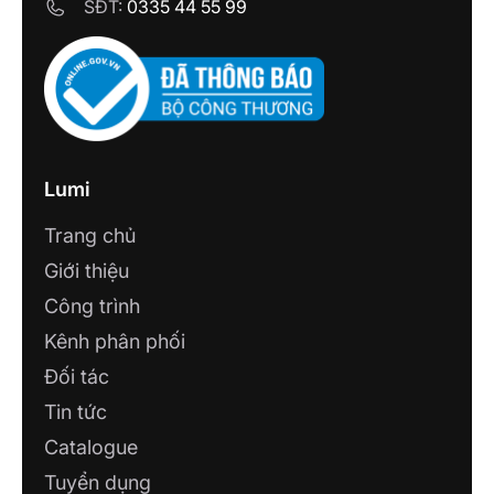
SĐT:
0335 44 55 99
nhân viên tư vấn sẽ hỗ trợ nhanh chóng 24/7.
CÔNG TY TNHH ĐIỆN NƯỚC ĐỒNG
Tham khảo thêm một số mẫu cảm biến nổi bật
PHÁT
khác:
42/19 Ngô Văn Lớn, Phường 4, Tân An,
Long An
Cảm biến phát hiện chuyển động BLE
Cảm biến cửa Lumi
CÔNG TY TNHH GIẢI PHÁP CÔNG
Lumi
NGHỆ HUY PHÁT
105 đường Tôn Đức Thắng, phường 5, TP.
Trang chủ
Cà Mau, Cà Mau
Giới thiệu
Công trình
Công ty TNHH CVT HOLDING
110 Huyền Trân Công Chúa, Phường Tam
Kênh phân phối
Thắng, Thành Phố Hồ Chí Minh
Đối tác
Tin tức
CÔNG TY TNHH XÂY DỰNG VÀ
THƯƠNG MẠI CAO PHONG
Catalogue
Công ty TNHH Xây dựng Số 321 Mê Linh,
Tuyển dụng
P. Liên Bảo, TP. Vĩnh Yên, Vĩnh Phúc