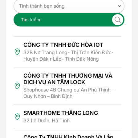
Lumi
Cảm biến hiện diện Lumi được thiết kế nhỏ gọn,
Tìm kiếm
đơn giản và tinh tế, giúp dễ dàng lắp đặt và
kiểm tra..
Thân và vỏ cảm biến được làm từ nhựa chống
cháy PC UL94-V0, đảm bảo an toàn cho người
CÔNG TY TNHH ĐỨC HÒA IOT
dùng
32B Nơ Trang Long- Thị Trấn Kiến Đức-
Mắt cảm biến Radar và PIR được tích hợp phía
Huyện Đăk r Lấp- Tỉnh Đăk Nông
trong cảm biến giúp tận dụng tối đa tính năng
của 2 công nghệ này.
CÔNG TY TNHH THƯƠNG MẠI VÀ
DỊCH VỤ AN TÂM LOCK
Shophouse 4B Chung cư An Phú Thịnh –
Quy Nhơn – Bình Định
SMARTHOME THĂNG LONG
32 Lê Duẩn, Hà Tĩnh
Công Ty TNHH Kinh Doanh Và Lắp