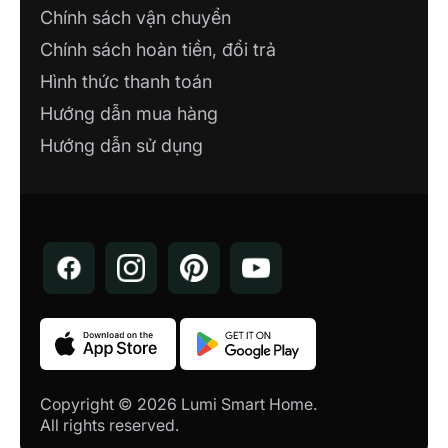
Chính sách vận chuyển
CÔNG TY TNHH XÂY DỰNG VÀ
Chính sách hoàn tiền, đổi trả
THƯƠNG MẠI CAO PHONG
Công ty TNHH Xây dựng Số 321 Mê Linh,
Hình thức thanh toán
P. Liên Bảo, TP. Vĩnh Yên, Vĩnh Phúc
Hướng dẫn mua hàng
Hướng dẫn sử dụng
NHÀ MÁY LUMI SMART FACTORY
Lô 12, KCN Thăng Long 3, Thiện Kế, Bình
Xuyên, Vĩnh Phúc
SHOWROOM CÔNG TY TNHH NHÀ
AN NHIÊN
207 Nguyễn Văn Linh - Hòa Thành - Tây
Ninh
CÔNG TY TNHH CÔNG NGHỆ PHÚ
VINH IOT
Copyright © 2026 Lumi Smart Home.
71A Nguyễn Trãi, Phường 7, TP. Mỹ Tho,
All rights reserved.
Tiền Giang