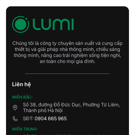
Chúng tôi là công ty chuyên sản xuất và cung cấp
thiết bị và giải pháp nhà thông minh, chiếu sáng
thông minh, nâng cao trải nghiệm sống tiện nghi,
an toàn cho mọi gia đình.
Hình ảnh cảm biến thông minh Lumi
Liên hệ
Cảm biến thông minh không chỉ giúp bạn bật/tắt
MIỀN BẮC:
đèn nhanh nhạy hoặc điều khiển các thiết bị
Số 38, đường Đỗ Đức Dục, Phường Từ Liêm,
thông minh khác hoạt động theo quy tắc mong
Thành phố Hà Nội
muốn, mà còn có thể đo lường thông tin từ môi
SĐT:
0904 665 965
trường như nhiệt độ, độ ẩm,…
MIỀN TRUNG: