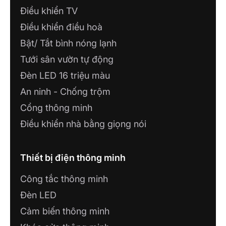
Điều khiển TV
Cài đặt thời gian hoạt động qua ứng dụng
Lumi Life+
Điều khiển điều hoà
Dễ dàng điều chỉnh vùng phát hiện của cảm
Bật/ Tắt bình nóng lạnh
biến với 3 loại mắt che
Tưới sân vườn tự động
2.2. Cảm biến phát hiện chuyển động
Đèn LED 16 triệu màu
Cảm biến phát hiện chuyển động, hay còn gọi là
An ninh - Chống trộm
cảm biến chuyển động, ứng dụng công nghệ cảm
biến hồng ngoại (PIR) do đó phát hiện được sự
Cổng thông minh
chuyển động của người trong vùng quét của cảm
Điều khiển nhà bằng giọng nói
biến, từ đó truyền lệnh bật-tắt đèn hoặc điều
khiển các
thiết bị thông minh
khác theo thiết lập
của gia chủ.
Thiết bị điện thông minh
Công tắc thông minh
Đèn LED
Cảm biến thông minh