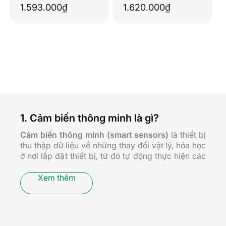
động BLE (Dùng
động BLE Mesh
1.593.000
₫
1.620.000
₫
nguồn)
(Dùng Pin)
1. Cảm biến thông minh là gì?
Cảm biến thông minh (smart sensors)
là thiết bị
thu thập dữ liệu về những thay đổi vật lý, hóa học
ở nơi lắp đặt thiết bị, từ đó tự động thực hiện các
phản hồi tương ứng theo ngữ cảnh được lập trình
sẵn. Hiện nay, có nhiều loại cảm biến khác nhau
Xem thêm
tùy theo khu vực lắp đặt và mục đích sử dụng:
cảm biến cửa, cảm biến chuyển động,
cảm biến
hiện diện
,…