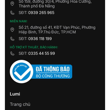
2. Các loại Cảm biến thông minh của
Số 159, đường 30/4, Phường Hòa Cường,
Thành phố Đà Nẵng
Lumi
SĐT:
0939 265 965
2.1. Cảm biến hiện diện
MIỀN NAM:
Cảm biến hiện diện Lumi dùng để phát hiện sự
Số 21, đường số 41, KĐT Vạn Phúc, Phường
hiện diện của người trong khu vực giám sát, được
Hiệp Bình, TP.Thủ Đức, TP.HCM
tích hợp 2 công nghệ cảm biến PIR (cảm biến
hồng ngoại) và Radar (cảm biến vi sóng), đồng
SĐT:
0936 118 199
thời ứng dụng công nghệ FMCW radar (điều chế
HỖ TRỢ KỸ THUẬT, BẢO HÀNH:
tần số sóng liên tục).
SĐT:
0335 44 55 99
Lumi
Trang chủ