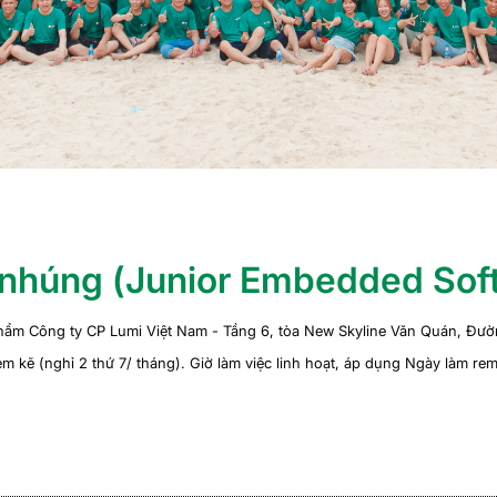
nh nhúng (Junior Embedded Sof
phẩm Công ty CP Lumi Việt Nam - Tầng 6, tòa New Skyline Văn Quán, Đư
em kẽ (nghỉ 2 thứ 7/ tháng). Giờ làm việc linh hoạt, áp dụng Ngày làm re