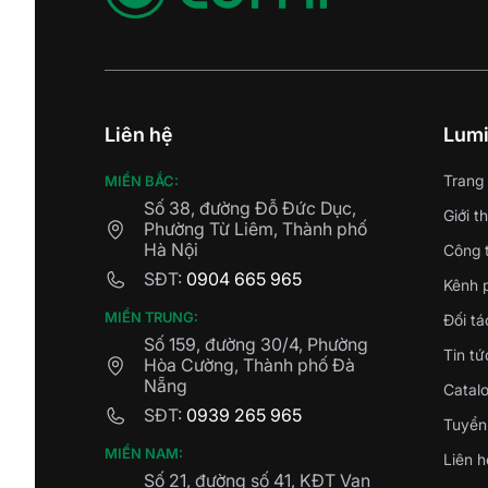
Liên hệ
Lum
Trang
MIỀN BẮC:
Số 38, đường Đỗ Đức Dục,
Giới t
Phường Từ Liêm, Thành phố
Hà Nội
Công t
SĐT:
0904 665 965
Kênh 
MIỀN TRUNG:
Đối tá
Số 159, đường 30/4, Phường
Tin tứ
Hòa Cường, Thành phố Đà
Nẵng
Catal
SĐT:
0939 265 965
Tuyển
MIỀN NAM:
Liên h
Số 21, đường số 41, KĐT Vạn