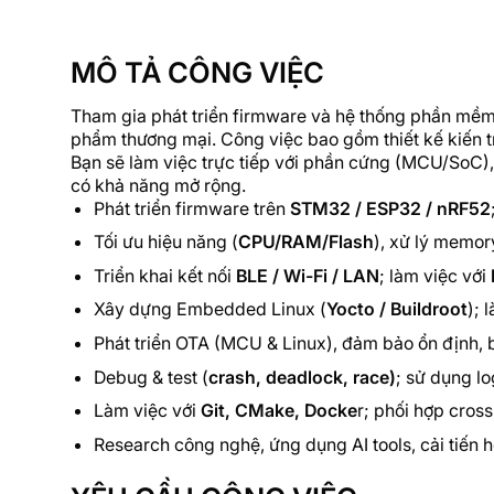
MÔ TẢ CÔNG VIỆC
Tham gia phát triển firmware và hệ thống phần mềm 
phẩm thương mại. Công việc bao gồm thiết kế kiến tr
Bạn sẽ làm việc trực tiếp với phần cứng (MCU/SoC),
có khả năng mở rộng.
Phát triển firmware trên
STM32 / ESP32 / nRF52
Tối ưu hiệu năng (
CPU/RAM/Flash
), xử lý memory
Triển khai kết nối
BLE / Wi-Fi / LAN
; làm việc với
Xây dựng Embedded Linux (
Yocto / Buildroot
); 
Phát triển OTA (MCU & Linux), đảm bảo ổn định, 
Debug & test (
crash, deadlock, race)
; sử dụng lo
Làm việc với
Git, CMake, Docke
r; phối hợp cros
Research công nghệ, ứng dụng AI tools, cải tiến 