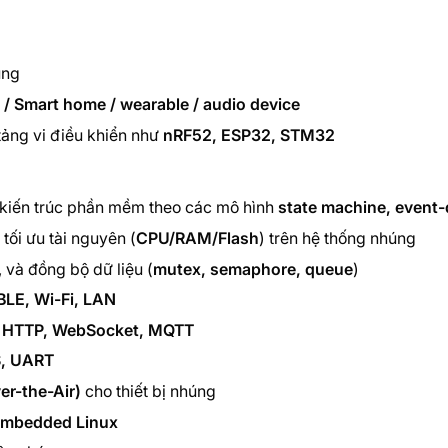
úng
 / Smart home / wearable / audio device
tảng vi điều khiển như
nRF52, ESP32, STM32
ế kiến trúc phần mềm theo các mô hình
state machine, event-
tối ưu tài nguyên (
CPU/RAM/Flash
) trên hệ thống nhúng
, và đồng bộ dữ liệu (
mutex, semaphore, queue
)
BLE, Wi-Fi, LAN
:
HTTP, WebSocket, MQTT
2S, UART
er-the-Air)
cho thiết bị nhúng
mbedded Linux