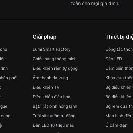
toàn cho mọi gia đình.
i
Giải pháp
Thiết bị đ
 chủ
Lumi Smart Factory
Công tắc thôn
hiệu
Chiếu sáng thông minh
Đèn LED
rình
Điều khiển rèm tự động
Cảm biến thô
phân phối
Âm thanh đa vùng
Khóa cửa thô
c
Điều khiển TV
Bộ điều khiển
c
Điều khiển điều hoà
Bộ điều khiển
ogue
Bật/ Tắt bình nóng lạnh
Bộ rèm cửa t
 dụng
Tưới sân vườn tự động
Màn hình điều
ệ
Đèn LED 16 triệu màu
Ổ cắm điện