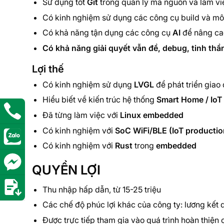
Sử dụng tốt
Git
trong quản lý mã nguồn và làm v
Có kinh nghiệm sử dụng các công cụ build và môi
Có khả năng tận dụng các công cụ
AI
để nâng cao
Có khả năng giải quyết vẫn đề, debug, tinh thầ
Lợi thế
Có kinh nghiệm sử dụng
LVGL
để phát triển giao 
Hiểu biết về kiến trúc hệ thống
Smart Home / IoT
Đã từng làm việc với
Linux embedded
Có kinh nghiệm với
SoC WiFi/BLE (IoT productio
Có kinh nghiệm với
Rust
trong
embedded
QUYỀN LỢI
Thu nhập hấp dẫn, từ 15-25 triệu
Các chế độ phúc lợi khác của công ty: lương kết q
Được trực tiếp tham gia vào quá trình hoàn thiện