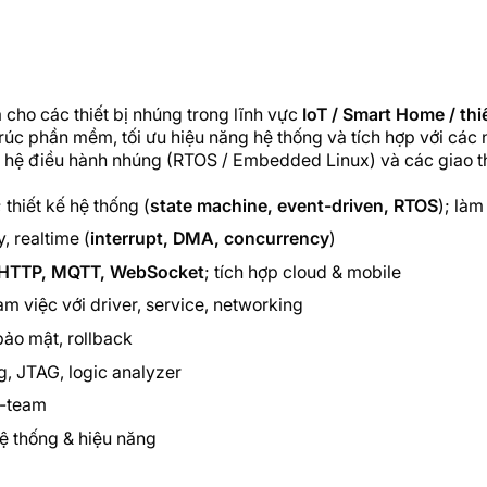
cho các thiết bị nhúng trong lĩnh vực
IoT / Smart Home / thi
úc phần mềm, tối ưu hiệu năng hệ thống và tích hợp với các n
 hệ điều hành nhúng (RTOS / Embedded Linux) và các giao thứ
; thiết kế hệ thống (
state machine, event-driven, RTOS
); làm
, realtime (
interrupt, DMA, concurrency
)
HTTP, MQTT, WebSocket
; tích hợp cloud & mobile
làm việc với driver, service, networking
bảo mật, rollback
g, JTAG, logic analyzer
s-team
hệ thống & hiệu năng