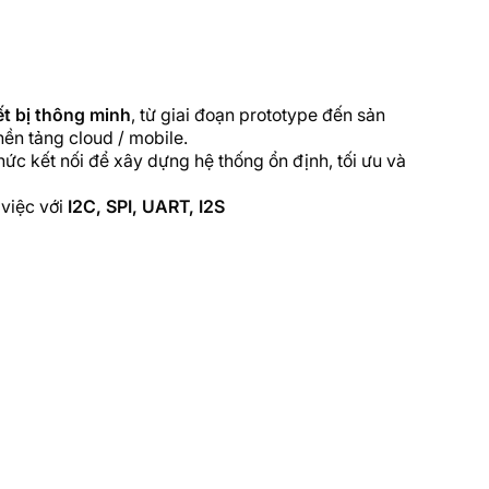
ết bị thông minh
, từ giai đoạn prototype đến sản
ền tảng cloud / mobile.
c kết nối để xây dựng hệ thống ổn định, tối ưu và
 việc với
I2C, SPI, UART, I2S