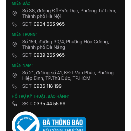
68 Quốc lộ 1K, Khu phố Châu Thới, Phường
MIỀN BẮC:
Đông Hoà, TP. HCM
Số 38, đường Đỗ Đức Dục, Phường Từ Liêm,
Thành phố Hà Nội
CÔNG TY TNHH CUỘC SỐNG SỐ
SĐT:
0904 665 965
Số 333 Hồ Sen - Quận Lê Chân - TP Hải
MIỀN TRUNG:
Phòng
Số 159, đường 30/4, Phường Hòa Cường,
Thành phố Đà Nẵng
SHOWROOM NHÀ THÔNG MINH
SĐT:
0939 265 965
MINH HIẾU
465, khu biệt thự WaterFront, Lê Chân, Hải
MIỀN NAM:
Phòng
Số 21, đường số 41, KĐT Vạn Phúc, Phường
Hiệp Bình, TP.Thủ Đức, TP.HCM
SĐT:
0936 118 199
CÔNG TY TNHH SMART LIFE HD
714 ĐL Lê Thanh Nghị, Lý Anh Tông, Lê
HỖ TRỢ KỸ THUẬT, BẢO HÀNH:
Thanh Nghị, Hải Phòng
SĐT:
0335 44 55 99
CÔNG TY TNHH SMART LIFE HP
Số 147 Bạch Đằng (Cầu Xi Măng) - Hồng
Bàng - TP Hải Phòng