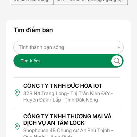
Tìm điểm bán
Tìm kiếm
CÔNG TY TNHH ĐỨC HÒA IOT
32B Nơ Trang Long- Thị Trấn Kiến Đức-
Huyện Đăk r Lấp- Tỉnh Đăk Nông
CÔNG TY TNHH THƯƠNG MẠI VÀ
DỊCH VỤ AN TÂM LOCK
Shophouse 4B Chung cư An Phú Thịnh –
Quy Nhơn – Bình Định