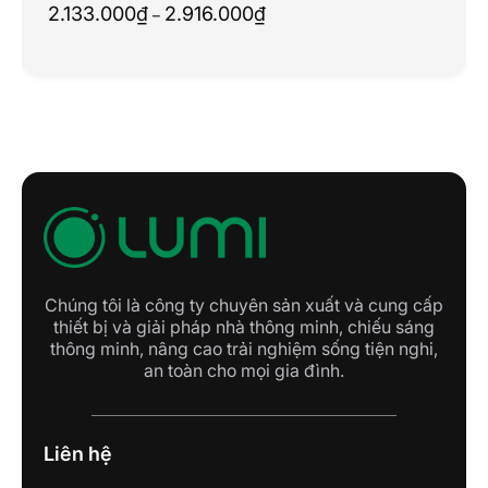
Khoảng
2.133.000
₫
2.916.000
₫
–
giá:
từ
CÔNG TY TNHH CÔNG NGHỆ
2.133.000₫
AVASMART
đến
2.916.000₫
253 Tân Sơn Nhì, P. Tân Sơn Nhì, Quận Tân
Phú, TP. HCM
CÔNG TY TNHH CÔNG NGHỆ
HDSMART
Số 131 Đường K, Phường Dĩ An, TP. Hồ Chí
Minh
Chúng tôi là công ty chuyên sản xuất và cung cấp
CÔNG TY TNHH THÁI NHẬT
thiết bị và giải pháp nhà thông minh, chiếu sáng
TRƯỜNG
thông minh, nâng cao trải nghiệm sống tiện nghi,
771 Đường Hồng Bàng, Bình Tây, Hồ Chí
an toàn cho mọi gia đình.
Minh
CÔNG TY TNHH ĐIỆN THÔNG MINH
Liên hệ
TÂM PHÁT