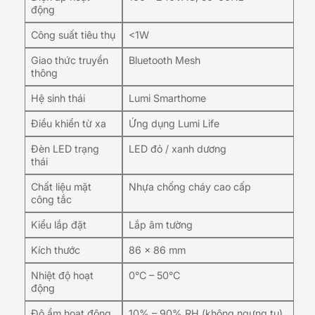
động
Công suất tiêu thụ
<1W
Giao thức truyền
Bluetooth Mesh
thông
Hệ sinh thái
Lumi Smarthome
Điều khiển từ xa
Ứng dụng Lumi Life
Đèn LED trạng
LED đỏ / xanh dương
thái
Chất liệu mặt
Nhựa chống cháy cao cấp
công tắc
Kiểu lắp đặt
Lắp âm tường
Kích thước
86 × 86 mm
Nhiệt độ hoạt
0°C – 50°C
động
Độ ẩm hoạt động
10% – 90% RH (không ngưng tụ)