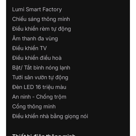
Lumi Smart Factory
Chiếu sáng thông minh
NHÀ THÔNG MINH LUMI CAO BẰNG
Điều khiển rèm tự động
Số 17, tổ 5, phường Sông Hiến, TP. Cao
Bằng
Âm thanh đa vùng
Điều khiển TV
CÔNG TY TNHH DỊCH VỤ THÔNG
Điều khiển điều hoà
TIN VÀ GIẢI PHÁP CÔNG NGHỆ TDL
Bật/ Tắt bình nóng lạnh
L2-55, Đường Số 7, Khu TTVH Tây Đô,
KV3, P. Hưng Thạnh, Q, Cái Răng, Cần Thơ
Tưới sân vườn tự động
Đèn LED 16 triệu màu
CT TNHH CÔNG NGHỆ PHÚ VINH IoT
An ninh - Chống trộm
71, Nguyễn Trãi,P7, TP Mỹ Tho,Tiền Giang
Cổng thông minh
CÔNG TY GIẢI PHÁP CÔNG NGHỆ
Điều khiển nhà bằng giọng nói
HKTECH
Lô 6 Căn 1, Đường Phan Thị Ràng, Phương
Rạch Giá, Tỉnh An Giang