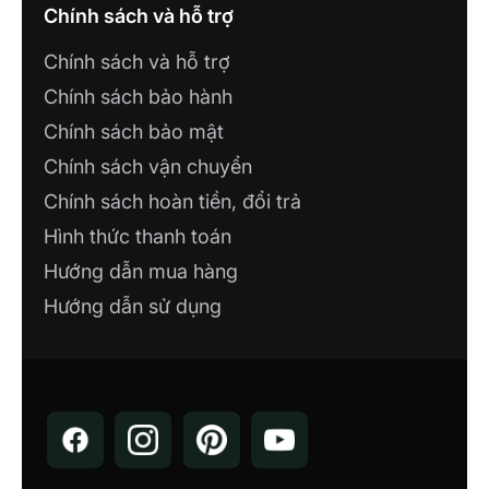
Cà Mau, Cà Mau
Chính sách và hỗ trợ
Chính sách và hỗ trợ
Công ty TNHH CVT HOLDING
Chính sách bảo hành
110 Huyền Trân Công Chúa, Phường Tam
Thắng, Thành Phố Hồ Chí Minh
Chính sách bảo mật
Chính sách vận chuyển
CÔNG TY TNHH XÂY DỰNG VÀ
Chính sách hoàn tiền, đổi trả
THƯƠNG MẠI CAO PHONG
Công ty TNHH Xây dựng Số 321 Mê Linh,
Hình thức thanh toán
P. Liên Bảo, TP. Vĩnh Yên, Vĩnh Phúc
Hướng dẫn mua hàng
Hướng dẫn sử dụng
NHÀ MÁY LUMI SMART FACTORY
Lô 12, KCN Thăng Long 3, Thiện Kế, Bình
Xuyên, Vĩnh Phúc
SHOWROOM CÔNG TY TNHH NHÀ
AN NHIÊN
207 Nguyễn Văn Linh - Hòa Thành - Tây