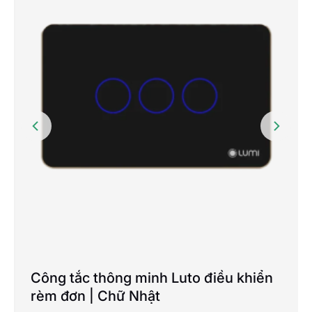
CÔNG TY TNHH NHÀ THÔNG MINH
HOMEQ
128 Song Hành, KDC Lake View, Phường
An Phú, Quận 2, TP Thủ Đức, TP.HCM
CÔNG TY TNHH MINH TRÚC HOME
Số 99, Đường số 5, P. An Phú, TP. Thủ Đức,
TP. HCM
SHOWROOM 6SHOME
86 Đường số 9, KĐT Vạn Phúc, Phường
Hiệp Bình Phước, TP. Thủ Đức, TP. Hồ Chí
Minh
CÔNG TY TNHH KỸ THUẬT CÔNG
NGHỆ MINH ĐẠT
Công tắc thông minh Luto điều khiển
số 24, Đường số 7, KDC Cityland Park Hills,
rèm đơn | Chữ Nhật
phường 10, Quận Gò Vấp