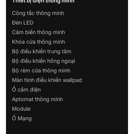
Thiết bị điện thông minh
Công tắc thông minh
CÔNG TY TNHH TƯ VẤN THƯƠNG
MẠI NHÀ THÔNG MINH
Đèn LED
A63, P. Phú Thủy, TP. Phan Thiết, tỉnh Bình
Cảm biến thông minh
Thuận
Khóa cửa thông minh
Bộ điều khiển trung tâm
SHOWROOM IOT MINH HOÀNG
Số 63 Hùng Vương 3, P. Hoàng Văn Thụ,
Bộ điều khiển hồng ngoại
Thành Phố Bắc Giang
Bộ rèm cửa thông minh
Màn hình điều khiển wallpad
CÔNG TY TNHH ĐIỆN NƯỚC ĐỒNG
PHÁT
Ổ cắm điện
42/19 Ngô Văn Lớn, Phường 4, Tân An,
Aptomat thông minh
Long An
Module
CÔNG TY TNHH GIẢI PHÁP CÔNG
Ổ Mạng
NGHỆ HUY PHÁT
105 đường Tôn Đức Thắng, phường 5, TP.