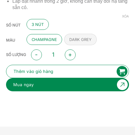
Lắp đặt nhanh trong 2 giờ, không cần thay đổi hạ tầng
sẵn có.
XÓA
3 NÚT
SỐ NÚT
CHAMPAGNE
DARK GREY
MÀU
Công tắc cơ thông minh Lumes rèm đơn số lượng
SỐ LƯỢNG
Thêm vào giỏ hàng
Mua ngay