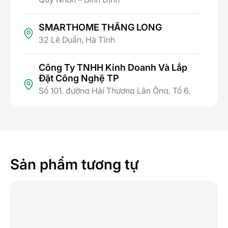
SMARTHOME THĂNG LONG
32 Lê Duẩn, Hà Tĩnh
Công Ty TNHH Kinh Doanh Và Lắp
Đặt Công Nghệ TP
Số 101, đường Hải Thượng Lãn Ông, Tổ 6,
Phường Thành Sen, Tỉnh Hà Tĩnh
SMARTHOME HÒA BÌNH
Số 299 Trần Hưng Đạo, phường Phương
Lâm, thành phố Hòa Bình, tỉnh Hòa Bình
Sản phẩm tương tự
CÔNG TY TNHH CÔNG NGHỆ ANH
PHÚ VINH
Đường Chợ Cơm, Phạm Kham, Lạc Hồng,
Văn Âm, Hưng Yên