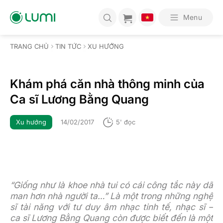
Bỏ
qua
Menu
nội
dung
TRANG CHỦ
TIN TỨC
XU HƯỚNG
Khám phá căn nhà thông minh của
Ca sĩ Lương Bằng Quang
Xu hướng
14/02/2017
5' đọc
“Giống như là khoe nhà tui có cái công tắc này dã
man hơn nhà người ta…” Là một trong những nghệ
sĩ tài năng với tư duy âm nhạc tinh tế, nhạc sĩ –
ca sĩ Lương Bằng Quang còn được biết đến là một