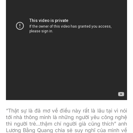
“Thật sự là đã mơ về điều này rất là lâu tại vì nói
tới nhà thông minh là những người yêu công nghệ
thì người trẻ…thậm chí người già cũng thích” anh
Lương Bằng Quang chia sẻ suy nghĩ của mình về