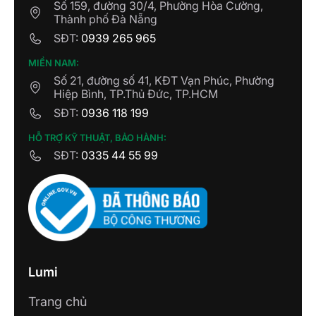
Số 159, đường 30/4, Phường Hòa Cường,
Thành phố Đà Nẵng
SĐT:
0939 265 965
MIỀN NAM:
Số 21, đường số 41, KĐT Vạn Phúc, Phường
Hiệp Bình, TP.Thủ Đức, TP.HCM
SĐT:
0936 118 199
HỖ TRỢ KỸ THUẬT, BẢO HÀNH:
SĐT:
0335 44 55 99
Lumi
Trang chủ