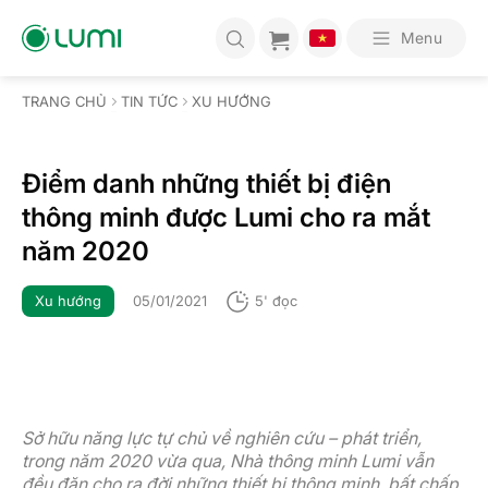
Bỏ
qua
Menu
nội
dung
TRANG CHỦ
TIN TỨC
XU HƯỚNG
Điểm danh những thiết bị điện
thông minh được Lumi cho ra mắt
năm 2020
Xu hướng
05/01/2021
5' đọc
Sở hữu năng lực tự chủ về nghiên cứu – phát triển,
trong năm 2020 vừa qua, Nhà thông minh Lumi vẫn
đều đặn cho ra đời những thiết bị thông minh, bất chấp