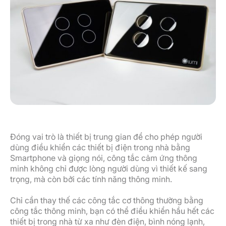
Đóng vai trò là thiết bị trung gian để cho phép người
dùng điều khiển các thiết bị điện trong nhà bằng
Smartphone và giọng nói, công tắc cảm ứng thông
minh không chỉ được lòng người dùng vì thiết kế sang
trọng, mà còn bởi các tính năng thông minh.
Chỉ cần thay thế các công tắc cơ thông thường bằng
công tắc thông minh, bạn có thể điều khiển hầu hết các
thiết bị trong nhà từ xa như đèn điện, bình nóng lạnh,