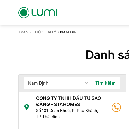
Bỏ
qua
nội
dung
TRANG CHỦ
ĐẠI LÝ
NAM ĐỊNH
Danh sá
Tìm kiếm
CÔNG TY TNHH ĐẦU TƯ SAO
ĐĂNG - STAHOMES
Số 101 Doãn Khuê, P. Phú Khánh,
TP Thái Bình