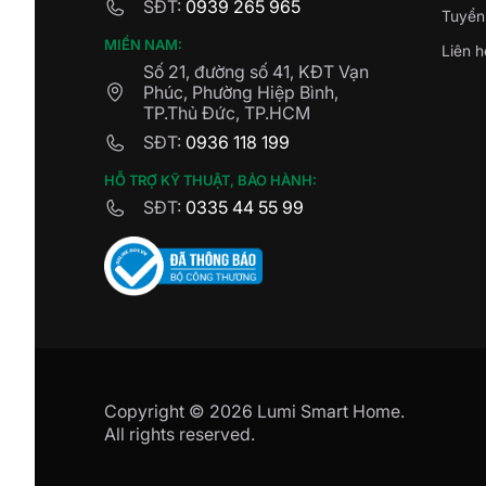
SĐT:
0939 265 965
Tuyển
MIỀN NAM:
Liên h
Số 21, đường số 41, KĐT Vạn
Phúc, Phường Hiệp Bình,
TP.Thủ Đức, TP.HCM
SĐT:
0936 118 199
HỖ TRỢ KỸ THUẬT, BẢO HÀNH:
SĐT:
0335 44 55 99
Copyright © 2026 Lumi Smart Home.
All rights reserved.