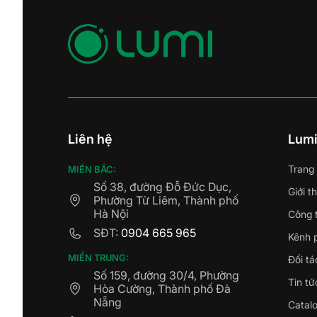
Liên hệ
Lum
Trang
MIỀN BẮC:
Số 38, đường Đỗ Đức Dục,
Giới t
Phường Từ Liêm, Thành phố
Hà Nội
Công t
SĐT:
0904 665 965
Kênh 
MIỀN TRUNG:
Đối tá
Số 159, đường 30/4, Phường
Tin tứ
Hòa Cường, Thành phố Đà
Nẵng
Catal