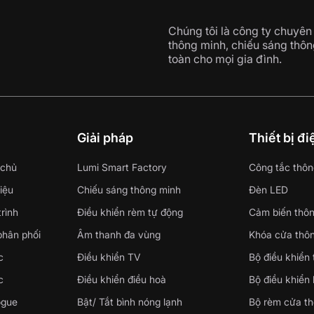
Chúng tôi là công ty chuyên 
thông minh, chiếu sáng thôn
toàn cho mọi gia đình.
i
Giải pháp
Thiết bị đ
 chủ
Lumi Smart Factory
Công tắc thôn
hiệu
Chiếu sáng thông minh
Đèn LED
rình
Điều khiển rèm tự động
Cảm biến thô
phân phối
Âm thanh đa vùng
Khóa cửa thô
c
Điều khiển TV
Bộ điều khiển
c
Điều khiển điều hoà
Bộ điều khiển
ogue
Bật/ Tắt bình nóng lạnh
Bộ rèm cửa t