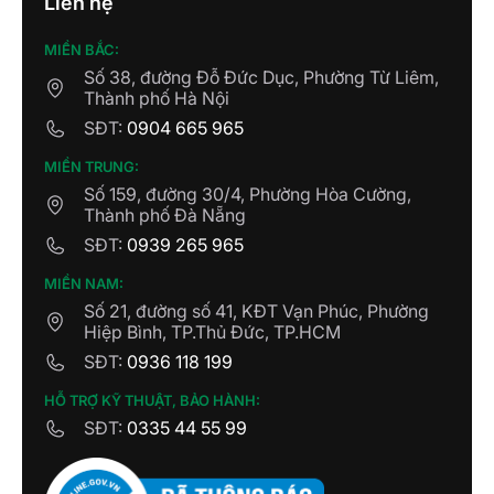
Liên hệ
MIỀN BẮC:
Số 38, đường Đỗ Đức Dục, Phường Từ Liêm,
Thành phố Hà Nội
SĐT:
0904 665 965
MIỀN TRUNG:
Số 159, đường 30/4, Phường Hòa Cường,
Thành phố Đà Nẵng
SĐT:
0939 265 965
MIỀN NAM:
Số 21, đường số 41, KĐT Vạn Phúc, Phường
Hiệp Bình, TP.Thủ Đức, TP.HCM
SĐT:
0936 118 199
HỖ TRỢ KỸ THUẬT, BẢO HÀNH:
SĐT:
0335 44 55 99