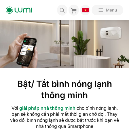
Bỏ
qua
Menu
nội
dung
Bật/ Tắt bình nóng lạnh
thông minh
Với
giải pháp nhà thông minh
cho bình nóng lạnh,
bạn sẽ không cần phải mất thời gian chờ đợi. Thay
vào đó, bình nóng lạnh sẽ được bật trước khi bạn về
nhà thông qua Smartphone