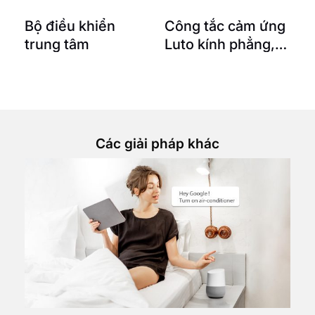
g
Bộ điều khiển
Công tắc cảm ứng
trung tâm
Luto kính phẳng,
viền thẳng – 1 nút |
Chữ Nhật
Các giải pháp khác