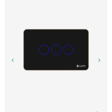
Đường Chợ Cơm, Phạm Kham, Lạc Hồng,
Văn Âm, Hưng Yên
CÔNG TY TNHH NHÀ THÔNG MINH
HOMEQ
128 Song Hành, KDC Lake View, Phường
An Phú, Quận 2, TP Thủ Đức, TP.HCM
CÔNG TY TNHH MINH TRÚC HOME
Số 99, Đường số 5, P. An Phú, TP. Thủ Đức,
TP. HCM
SHOWROOM 6SHOME
86 Đường số 9, KĐT Vạn Phúc, Phường
Hiệp Bình Phước, TP. Thủ Đức, TP. Hồ Chí
Minh
CÔNG TY TNHH KỸ THUẬT CÔNG