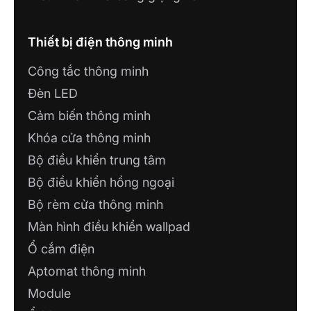
HKTECH
Lô 6 Căn 1, Đường Phan Thị Ràng, Phương
Rạch Giá, Tỉnh An Giang
Thiết bị điện thông minh
Công tắc thông minh
CÔNG TY TNHH TƯ VẤN THƯƠNG
MẠI NHÀ THÔNG MINH
Đèn LED
A63, P. Phú Thủy, TP. Phan Thiết, tỉnh Bình
Cảm biến thông minh
Thuận
Khóa cửa thông minh
Bộ điều khiển trung tâm
SHOWROOM IOT MINH HOÀNG
Số 63 Hùng Vương 3, P. Hoàng Văn Thụ,
Bộ điều khiển hồng ngoại
Thành Phố Bắc Giang
Bộ rèm cửa thông minh
Màn hình điều khiển wallpad
CÔNG TY TNHH ĐIỆN NƯỚC ĐỒNG
PHÁT
Ổ cắm điện
42/19 Ngô Văn Lớn, Phường 4, Tân An,
Aptomat thông minh
Long An
Module