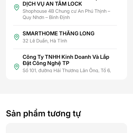
DỊCH VỤ AN TÂM LOCK
Shophouse 4B Chung cư An Phú Thịnh –
Quy Nhơn – Bình Định
SMARTHOME THĂNG LONG
32 Lê Duẩn, Hà Tĩnh
Công Ty TNHH Kinh Doanh Và Lắp
Đặt Công Nghệ TP
Số 101, đường Hải Thượng Lãn Ông, Tổ 6,
Phường Thành Sen, Tỉnh Hà Tĩnh
SMARTHOME HÒA BÌNH
Số 299 Trần Hưng Đạo, phường Phương
Lâm, thành phố Hòa Bình, tỉnh Hòa Bình
Sản phẩm tương tự
CÔNG TY TNHH CÔNG NGHỆ ANH
PHÚ VINH