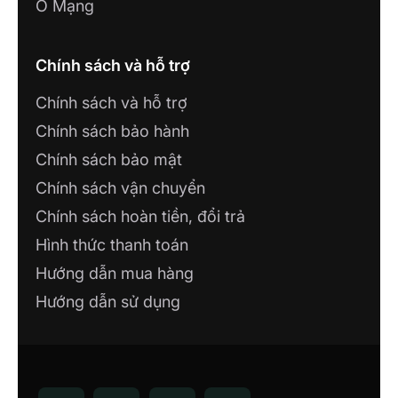
CÔNG TY TNHH GIẢI PHÁP CÔNG
Ổ Mạng
NGHỆ HUY PHÁT
105 đường Tôn Đức Thắng, phường 5, TP.
Cà Mau, Cà Mau
Chính sách và hỗ trợ
Chính sách và hỗ trợ
Công ty TNHH CVT HOLDING
Chính sách bảo hành
110 Huyền Trân Công Chúa, Phường Tam
Thắng, Thành Phố Hồ Chí Minh
Chính sách bảo mật
Chính sách vận chuyển
CÔNG TY TNHH XÂY DỰNG VÀ
Chính sách hoàn tiền, đổi trả
THƯƠNG MẠI CAO PHONG
Công ty TNHH Xây dựng Số 321 Mê Linh,
Hình thức thanh toán
P. Liên Bảo, TP. Vĩnh Yên, Vĩnh Phúc
Hướng dẫn mua hàng
Hướng dẫn sử dụng
NHÀ MÁY LUMI SMART FACTORY
Lô 12, KCN Thăng Long 3, Thiện Kế, Bình
Xuyên, Vĩnh Phúc
SHOWROOM CÔNG TY TNHH NHÀ