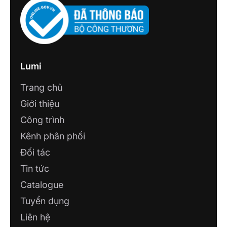
CÔNG TY TNHH SMART LIFE HP
Số 147 Bạch Đằng (Cầu Xi Măng) - Hồng
Bàng - TP Hải Phòng
CÔNG TY TNHH THƯƠNG MẠI VÀ
GIẢI PHÁP CÔNG NGHỆ
Lumi
Số 423 đường số 9, khu đô thị Him Lam,
Trang chủ
Phường Hồng Bàng, TP. Hải Phòng
Giới thiệu
CÔNG TY TNHH SMARTHOME THÁI
Công trình
NGUYÊN - CHI NHÁNH BẮC KẠN
Kênh phân phối
92 Cách Mạng Tháng 8, Trưng Vương,
Thành phố Thái Nguyên, Thái Nguyên, Việt
Đối tác
Nam
Tin tức
Catalogue
CÔNG TY TNHH CÔNG NGHỆ 4TU
Tuyển dụng
14/1, Trần Hưng Đạo, Khóm Mỹ Thọ,
Phường Long Xuyên, An Giang
Liên hệ