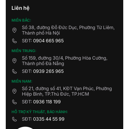
CÔNG TY TNHH ĐIỆN THÔNG MINH
Liên hệ
TÂM PHÁT
68 Quốc lộ 1K, Khu phố Châu Thới, Phường
MIỀN BẮC:
Đông Hoà, TP. HCM
Số 38, đường Đỗ Đức Dục, Phường Từ Liêm,
Thành phố Hà Nội
CÔNG TY TNHH CUỘC SỐNG SỐ
SĐT:
0904 665 965
Số 333 Hồ Sen - Quận Lê Chân - TP Hải
MIỀN TRUNG:
Phòng
Số 159, đường 30/4, Phường Hòa Cường,
Thành phố Đà Nẵng
SHOWROOM NHÀ THÔNG MINH
SĐT:
0939 265 965
MINH HIẾU
465, khu biệt thự WaterFront, Lê Chân, Hải
MIỀN NAM:
Phòng
Số 21, đường số 41, KĐT Vạn Phúc, Phường
Hiệp Bình, TP.Thủ Đức, TP.HCM
SĐT:
0936 118 199
CÔNG TY TNHH SMART LIFE HD
714 ĐL Lê Thanh Nghị, Lý Anh Tông, Lê
HỖ TRỢ KỸ THUẬT, BẢO HÀNH:
Thanh Nghị, Hải Phòng
SĐT:
0335 44 55 99