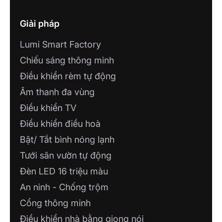
Giải pháp
Lumi Smart Factory
Chiếu sáng thông minh
NHÀ THÔNG MINH LUMI CAO BẰNG
Điều khiển rèm tự động
Số 17, tổ 5, phường Sông Hiến, TP. Cao
Bằng
Âm thanh đa vùng
Điều khiển TV
CÔNG TY TNHH DỊCH VỤ THÔNG
Điều khiển điều hoà
TIN VÀ GIẢI PHÁP CÔNG NGHỆ TDL
Bật/ Tắt bình nóng lạnh
L2-55, Đường Số 7, Khu TTVH Tây Đô,
KV3, P. Hưng Thạnh, Q, Cái Răng, Cần Thơ
Tưới sân vườn tự động
Đèn LED 16 triệu màu
CT TNHH CÔNG NGHỆ PHÚ VINH IoT
An ninh - Chống trộm
71, Nguyễn Trãi,P7, TP Mỹ Tho,Tiền Giang
Cổng thông minh
CÔNG TY GIẢI PHÁP CÔNG NGHỆ
Điều khiển nhà bằng giọng nói