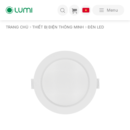
Bỏ
qua
Menu
nội
dung
TRANG CHỦ
THIẾT BỊ ĐIỆN THÔNG MINH
ĐÈN LED