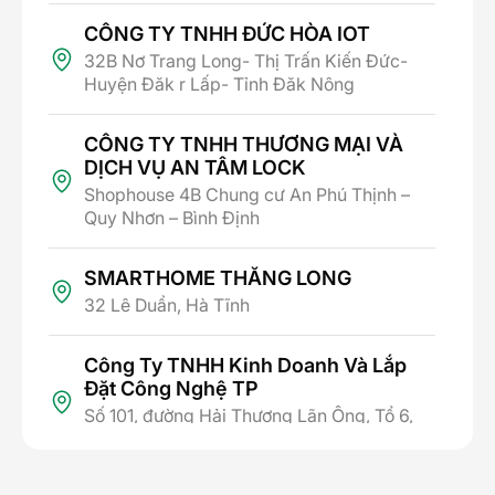
lên vẻ đẹp của không gian và vật thể.
CÔNG TY TNHH ĐỨC HÒA IOT
2. Ứng dụng của đèn Downlight 9w
32B Nơ Trang Long- Thị Trấn Kiến Đức-
Huyện Đăk r Lấp- Tỉnh Đăk Nông
Là giải pháp chiếu sáng hiện đại, sở hữu công nghệ
LED tiên tiến cùng công suất 9W thông dụng, đèn
LED Downlight âm trần tới từ Lumi không chỉ hoạt
CÔNG TY TNHH THƯƠNG MẠI VÀ
động bền bỉ, tiết kiệm năng lượng, mà còn cung
DỊCH VỤ AN TÂM LOCK
cấp ánh sáng chất lượng cao, đáp ứng đa dạng nhu
Shophouse 4B Chung cư An Phú Thịnh –
cầu chiếu sáng từ dân dụng tới thương mại:
Quy Nhơn – Bình Định
SMARTHOME THĂNG LONG
32 Lê Duẩn, Hà Tĩnh
Công Ty TNHH Kinh Doanh Và Lắp
Đặt Công Nghệ TP
Số 101, đường Hải Thượng Lãn Ông, Tổ 6,
Phường Thành Sen, Tỉnh Hà Tĩnh