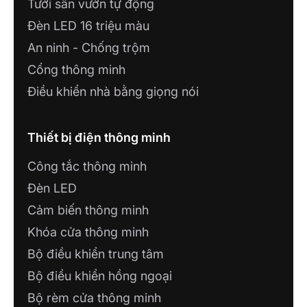
Tưới sân vườn tự động
Đèn LED 16 triệu màu
CT TNHH CÔNG NGHỆ PHÚ VINH IoT
An ninh - Chống trộm
71, Nguyễn Trãi,P7, TP Mỹ Tho,Tiền Giang
Cổng thông minh
CÔNG TY GIẢI PHÁP CÔNG NGHỆ
Điều khiển nhà bằng giọng nói
HKTECH
Lô 6 Căn 1, Đường Phan Thị Ràng, Phương
Rạch Giá, Tỉnh An Giang
Thiết bị điện thông minh
Công tắc thông minh
CÔNG TY TNHH TƯ VẤN THƯƠNG
MẠI NHÀ THÔNG MINH
Đèn LED
A63, P. Phú Thủy, TP. Phan Thiết, tỉnh Bình
Cảm biến thông minh
Thuận
Khóa cửa thông minh
Bộ điều khiển trung tâm
SHOWROOM IOT MINH HOÀNG
Số 63 Hùng Vương 3, P. Hoàng Văn Thụ,
Bộ điều khiển hồng ngoại
Thành Phố Bắc Giang
Bộ rèm cửa thông minh