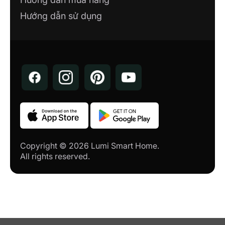
Hướng dẫn sử dụng
NHÀ MÁY LUMI SMART FACTORY
Lô 12, KCN Thăng Long 3, Thiện Kế, Bình
Xuyên, Vĩnh Phúc
SHOWROOM CÔNG TY TNHH NHÀ
AN NHIÊN
207 Nguyễn Văn Linh - Hòa Thành - Tây
Ninh
CÔNG TY TNHH CÔNG NGHỆ PHÚ
VINH IOT
Copyright © 2026 Lumi Smart Home.
71A Nguyễn Trãi, Phường 7, TP. Mỹ Tho,
All rights reserved.
Tiền Giang
CÔNG TY TNHH TM VÀ DỊCH VỤ
NHÀ THÔNG MINH THÁI BÌNH
Tổ 6, đường Võ Nguyên Giáp, P.Hoàng
Diệu, Tp.Thái Bình, Thái Bình