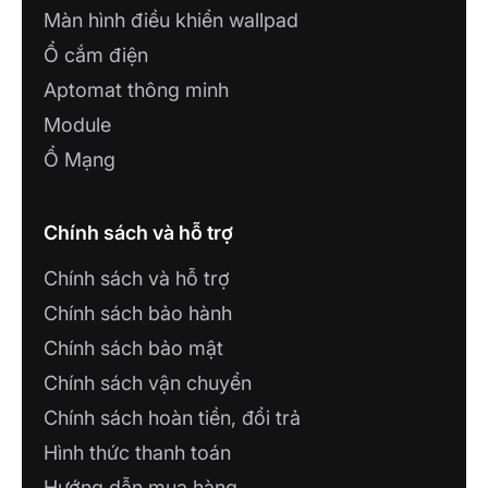
Màn hình điều khiển wallpad
CÔNG TY TNHH ĐIỆN NƯỚC ĐỒNG
PHÁT
Ổ cắm điện
42/19 Ngô Văn Lớn, Phường 4, Tân An,
Aptomat thông minh
Long An
Module
CÔNG TY TNHH GIẢI PHÁP CÔNG
Ổ Mạng
NGHỆ HUY PHÁT
105 đường Tôn Đức Thắng, phường 5, TP.
Cà Mau, Cà Mau
Chính sách và hỗ trợ
Chính sách và hỗ trợ
Công ty TNHH CVT HOLDING
Chính sách bảo hành
110 Huyền Trân Công Chúa, Phường Tam
Thắng, Thành Phố Hồ Chí Minh
Chính sách bảo mật
Chính sách vận chuyển
CÔNG TY TNHH XÂY DỰNG VÀ
Chính sách hoàn tiền, đổi trả
THƯƠNG MẠI CAO PHONG
Công ty TNHH Xây dựng Số 321 Mê Linh,
Hình thức thanh toán
P. Liên Bảo, TP. Vĩnh Yên, Vĩnh Phúc
Hướng dẫn mua hàng