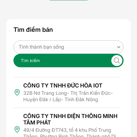
Tìm điểm bán
Tìm kiếm
Đèn gắn tường ngoài trời hình cầu 2*3w
>> Xem thêm mẫu đèn chống nước rọi cây cao cấp:
CÔNG TY TNHH ĐỨC HÒA IOT
Đèn rọi cây 5W
32B Nơ Trang Long- Thị Trấn Kiến Đức-
Huyện Đăk r Lấp- Tỉnh Đăk Nông
2. Ứng dụng của đèn gắn tường ngoài
trời hình cầu 2*3w
CÔNG TY TNHH ĐIỆN THÔNG MINH
Đối với công trình nhà ở, đèn gắn tường ngoài trời
TÂM PHÁT
hình cầu thường được thấy ở các khu vực ngoại thất
49/4 Đường ĐT743, tổ 4 khu Phố Trung
như ban công, cổng, sân vườn. Không chỉ có tác
Thắng, Phường Bình Thắng, Thành phố Dĩ