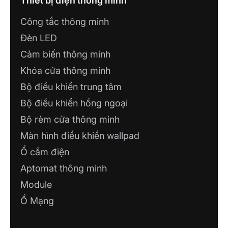
Thiết bị điện thông minh
Thuận
Công tắc thông minh
SHOWROOM IOT MINH HOÀNG
Đèn LED
Số 63 Hùng Vương 3, P. Hoàng Văn Thụ,
Cảm biến thông minh
Thành Phố Bắc Giang
Khóa cửa thông minh
Bộ điều khiển trung tâm
CÔNG TY TNHH ĐIỆN NƯỚC ĐỒNG
PHÁT
Bộ điều khiển hồng ngoại
42/19 Ngô Văn Lớn, Phường 4, Tân An,
Bộ rèm cửa thông minh
Long An
Màn hình điều khiển wallpad
CÔNG TY TNHH GIẢI PHÁP CÔNG
Ổ cắm điện
NGHỆ HUY PHÁT
Aptomat thông minh
105 đường Tôn Đức Thắng, phường 5, TP.
Cà Mau, Cà Mau
Module
Ổ Mạng
Công ty TNHH CVT HOLDING
110 Huyền Trân Công Chúa, Phường Tam