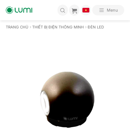
Bỏ
qua
Menu
nội
dung
TRANG CHỦ
THIẾT BỊ ĐIỆN THÔNG MINH
ĐÈN LED