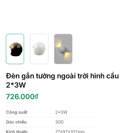
Đèn gắn tường ngoài trời hình cầu
2*3W
726.000
₫
Công suất
2*3W
Góc chiếu
30D
Kích thước
77*97*102mm