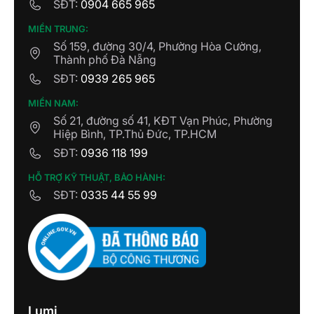
SĐT:
0904 665 965
MIỀN TRUNG:
Số 159, đường 30/4, Phường Hòa Cường,
Thành phố Đà Nẵng
SĐT:
0939 265 965
MIỀN NAM:
Số 21, đường số 41, KĐT Vạn Phúc, Phường
Hiệp Bình, TP.Thủ Đức, TP.HCM
SĐT:
0936 118 199
HỖ TRỢ KỸ THUẬT, BẢO HÀNH:
SĐT:
0335 44 55 99
Lumi