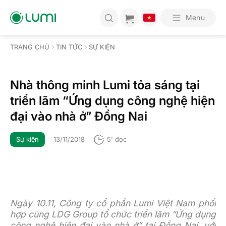
Bỏ
qua
Menu
nội
dung
TRANG CHỦ
TIN TỨC
SỰ KIỆN
Nhà thông minh Lumi tỏa sáng tại
triển lãm “Ứng dụng công nghệ hiện
đại vào nhà ở” Đồng Nai
Sự kiện
13/11/2018
5' đọc
Ngày 10.11, Công ty cổ phần Lumi Việt Nam phối
hợp cùng LDG Group tổ chức triển lãm “Ứng dụng
công nghệ hiện đại vào nhà ở” tại Đồng Nai, với