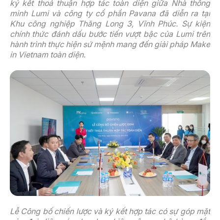
ký kết thoả thuận hợp tác toàn diện giữa Nhà thông
minh Lumi và công ty cổ phần Pavana đã diễn ra tại
Khu công nghiệp Thăng Long 3, Vĩnh Phúc. Sự kiện
chính thức đánh dấu bước tiến vượt bậc của Lumi trên
hành trình thực hiện sứ mệnh mang đến giải pháp Make
in Vietnam toàn diện.
Lễ Công bố chiến lược và ký kết hợp tác có sự góp mặt