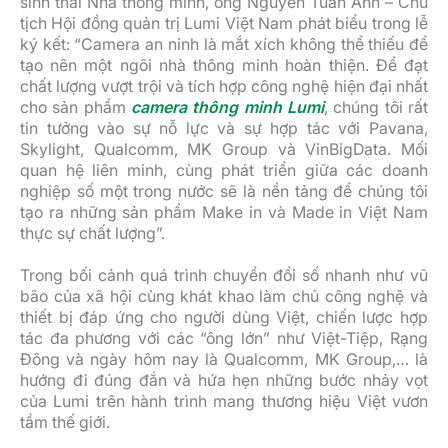
sinh thái Nhà thông minh, ông Nguyễn Tuấn Anh – Chủ
tịch Hội đồng quản trị Lumi Việt Nam phát biểu trong lễ
ký kết: “Camera an ninh là mắt xích không thể thiếu để
tạo nên một ngôi nhà thông minh hoàn thiện. Để đạt
chất lượng vượt trội và tích hợp công nghệ hiện đại nhất
cho sản phẩm
camera thông minh Lumi
, chúng tôi rất
tin tưởng vào sự nỗ lực và sự hợp tác với Pavana,
Skylight, Qualcomm, MK Group và VinBigData. Mối
quan hệ liên minh, cùng phát triển giữa các doanh
nghiệp số một trong nước sẽ là nền tảng để chúng tôi
tạo ra những sản phẩm Make in và Made in Việt Nam
thực sự chất lượng”.
Trong bối cảnh quá trình chuyển đổi số nhanh như vũ
bão của xã hội cùng khát khao làm chủ công nghệ và
thiết bị đáp ứng cho người dùng Việt, chiến lược hợp
tác đa phương với các “ông lớn” như Việt-Tiệp, Rạng
Đông và ngày hôm nay là Qualcomm, MK Group,… là
hướng đi đúng đắn và hứa hẹn những bước nhảy vọt
của Lumi trên hành trình mang thương hiệu Việt vươn
tầm thế giới.