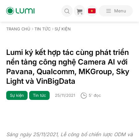
Bỏ
qua
Menu
nội
dung
TRANG CHỦ
TIN TỨC
SỰ KIỆN
Lumi ký kết hợp tác cùng phát triển
nền tảng công nghệ Camera AI với
Pavana, Qualcomm, MKGroup, Sky
Light và VinBigData
Sự kiện
Tin tức
25/11/2021
5' đọc
Sáng ngày 25/11/2021, Lễ công bố chiến lược ODM và