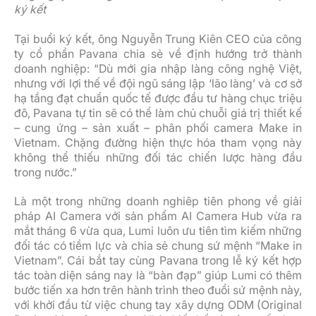
ký kết
Tại buổi ký kết, ông Nguyễn Trung Kiên CEO của công
ty cổ phần Pavana chia sẻ về định hướng trở thành
doanh nghiệp: “Dù mới gia nhập làng công nghệ Việt,
nhưng với lợi thế về đội ngũ sáng lập ‘lão làng’ và cơ sở
hạ tầng đạt chuẩn quốc tế được đầu tư hàng chục triệu
đô, Pavana tự tin sẽ có thể làm chủ chuỗi giá trị thiết kế
– cung ứng – sản xuất – phân phối camera Make in
Vietnam. Chặng đường hiện thực hóa tham vọng này
không thể thiếu những đối tác chiến lược hàng đầu
trong nước.”
Là một trong những doanh nghiêp tiên phong về giải
pháp AI Camera với sản phẩm AI Camera Hub vừa ra
mắt tháng 6 vừa qua, Lumi luôn ưu tiên tìm kiếm những
đối tác có tiềm lực và chia sẻ chung sứ mệnh “Make in
Vietnam”. Cái bắt tay cùng Pavana trong lễ ký kết hợp
tác toàn diện sáng nay là “bàn đạp” giúp Lumi có thêm
bước tiến xa hơn trên hành trình theo đuổi sứ mệnh này,
với khởi đầu từ việc chung tay xây dựng ODM (Original