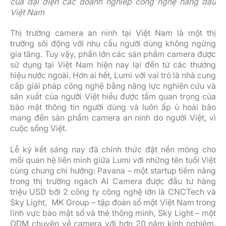
của đại diện các doanh nghiêp công nghệ hàng đầu
Việt Nam
Thị trường camera an ninh tại Việt Nam là một thị
trường sôi động với nhu cầu người dùng không ngừng
gia tăng. Tuy vậy, phần lớn các sản phẩm camera được
sử dụng tại Việt Nam hiện nay lại đến từ các thương
hiệu nước ngoài. Hơn ai hết, Lumi với vai trò là nhà cung
cấp giải pháp công nghệ bằng năng lực nghiên cứu và
sản xuất của người Việt hiểu được tầm quan trọng của
bảo mật thông tin người dùng và luôn ấp ủ hoài bão
mang đến sản phẩm camera an ninh do người Việt, vì
cuộc sống Việt.
Lễ ký kết sáng nay đã chính thức đặt nền móng cho
mối quan hệ liên minh giữa Lumi với những tên tuổi Việt
cùng chung chí hướng: Pavana – một startup tiềm năng
trong thị trường ngách AI Camera được đầu tư hàng
triệu USD bởi 2 công ty công nghệ lớn là CNCTech và
Sky Light, MK Group – tập đoàn số một Việt Nam trong
lĩnh vực bảo mật số và thẻ thông minh, Sky Light – một
ODM chuyên về camera với hơn 20 năm kinh nghiệm,