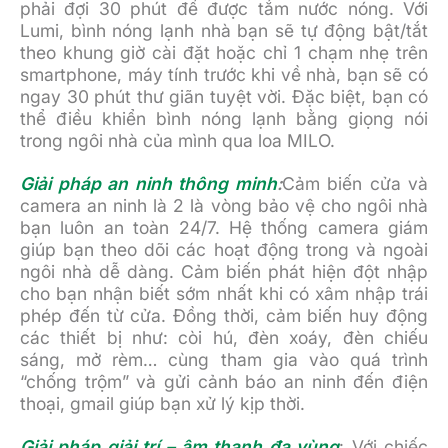
phải đợi 30 phút để được tắm nước nóng. Với
Lumi, bình nóng lạnh nhà bạn sẽ tự động bật/tắt
theo khung giờ cài đặt hoặc chỉ 1 chạm nhẹ trên
smartphone, máy tính trước khi về nhà, bạn sẽ có
ngay 30 phút thư giãn tuyệt vời. Đặc biệt, bạn có
thể điều khiển bình nóng lạnh bằng giọng nói
trong ngôi nhà của mình qua loa MILO.
Giải pháp an ninh thông minh
:
Cảm biến cửa và
camera an ninh là 2 là vòng bảo vệ cho ngôi nhà
bạn luôn an toàn 24/7. Hệ thống camera giám
giúp bạn theo dõi các hoạt động trong và ngoài
ngôi nhà dễ dàng. Cảm biến phát hiện đột nhập
cho bạn nhận biết sớm nhất khi có xâm nhập trái
phép đến từ cửa. Đồng thời, cảm biến huy động
các thiết bị như: còi hú, đèn xoáy, đèn chiếu
sáng, mở rèm… cùng tham gia vào quá trình
“chống trộm” và gửi cảnh báo an ninh đến điện
thoại, gmail giúp bạn xử lý kịp thời.
Giải pháp giải trí – âm thanh đa vùng
: Với chiếc