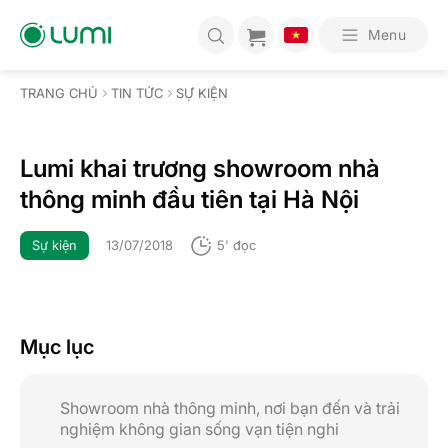
Bỏ
qua
Menu
nội
dung
TRANG CHỦ
TIN TỨC
SỰ KIỆN
Lumi khai trương showroom nhà
thông minh đầu tiên tại Hà Nội
Sự kiện
13/07/2018
5' đọc
Mục lục
Showroom nhà thông minh, nơi bạn đến và trải
nghiệm không gian sống vạn tiện nghi