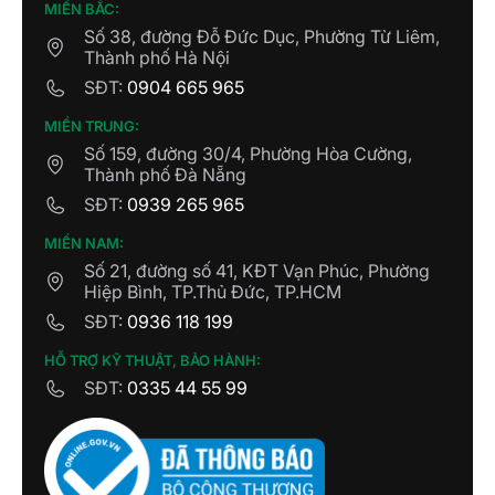
MIỀN BẮC:
Số 38, đường Đỗ Đức Dục, Phường Từ Liêm,
Thành phố Hà Nội
SĐT:
0904 665 965
MIỀN TRUNG:
Số 159, đường 30/4, Phường Hòa Cường,
Thành phố Đà Nẵng
SĐT:
0939 265 965
MIỀN NAM:
Số 21, đường số 41, KĐT Vạn Phúc, Phường
Hiệp Bình, TP.Thủ Đức, TP.HCM
SĐT:
0936 118 199
HỖ TRỢ KỸ THUẬT, BẢO HÀNH:
SĐT:
0335 44 55 99