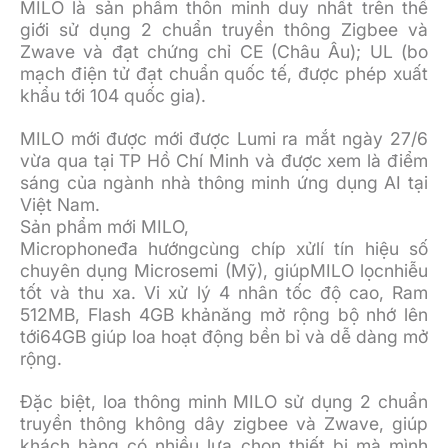
MILO là sản phẩm thôn minh duy nhất trên thế
giới sử dụng 2 chuẩn truyền thông Zigbee và
Zwave và đạt chứng chỉ CE (Châu Âu); UL (bo
mạch điện tử đạt chuẩn quốc tế, được phép xuất
khẩu tới 104 quốc gia).
MILO mới được mới được Lumi ra mắt ngày 27/6
vừa qua tại TP Hồ Chí Minh và được xem là điểm
sáng của ngành nhà thông minh ứng dụng AI tại
Việt Nam.
Sản phẩm mới MILO,
Microphoneđa hướngcùng chíp xửlí tín hiệu số
chuyên dụng Microsemi (Mỹ), giúpMILO lọcnhiễu
tốt và thu xa. Vi xử lý 4 nhân tốc độ cao, Ram
512MB, Flash 4GB khảnăng mở rộng bộ nhớ lên
tới64GB giúp loa hoạt động bền bỉ và dễ dàng mở
rộng.
Đặc biệt, loa thông minh MILO sử dụng 2 chuẩn
truyền thông không dây zigbee và Zwave, giúp
khách hàng có nhiều lựa chọn thiết bị mà mình