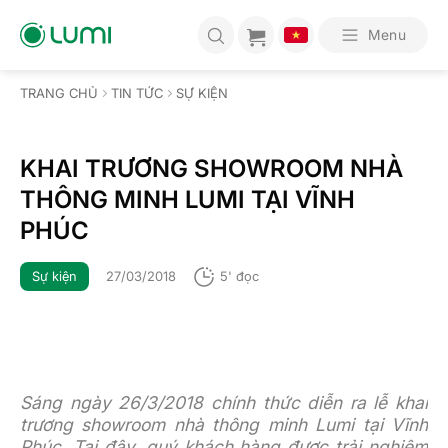
Bỏ
qua
Menu
nội
dung
TRANG CHỦ
TIN TỨC
SỰ KIỆN
KHAI TRƯƠNG SHOWROOM NHÀ
THÔNG MINH LUMI TẠI VĨNH
PHÚC
Sự kiện
27/03/2018
5' đọc
Sáng ngày 26/3/2018 chính thức diễn ra lễ khai
trương showroom nhà thông minh Lumi tại Vĩnh
Phúc. Tại đây, quý khách hàng được trải nghiệm