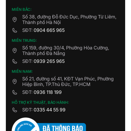
MIỀN BẮC:
Số 38, đường Đỗ Đức Dục, Phường Từ Liêm,
Thành phố Hà Nội
SĐT:
0904 665 965
MIỀN TRUNG:
Số 159, đường 30/4, Phường Hòa Cường,
Thành phố Đà Nẵng
SĐT:
0939 265 965
MIỀN NAM:
Số 21, đường số 41, KĐT Vạn Phúc, Phường
Hiệp Bình, TP.Thủ Đức, TP.HCM
SĐT:
0936 118 199
HỖ TRỢ KỸ THUẬT, BẢO HÀNH:
SĐT:
0335 44 55 99