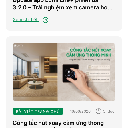
Update app Lumi Life+ phiên bản
3.2.0 – Trải nghiệm xem camera hoàn
toàn mới
Xem chi tiết
16/06/2026
5' đọc
BÀI VIẾT TRANG CHỦ
Công tắc nút xoay cảm ứng thông