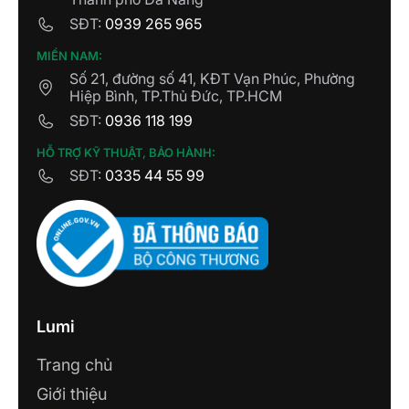
SĐT:
0939 265 965
MIỀN NAM:
Số 21, đường số 41, KĐT Vạn Phúc, Phường
Hiệp Bình, TP.Thủ Đức, TP.HCM
SĐT:
0936 118 199
HỖ TRỢ KỸ THUẬT, BẢO HÀNH:
SĐT:
0335 44 55 99
Lumi
Trang chủ
Giới thiệu