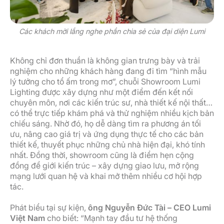
Các khách mời lắng nghe phần chia sẻ của đại diện Lumi
Không chỉ đơn thuần là không gian trưng bày và trải
nghiệm cho những khách hàng đang đi tìm “hình mẫu
lý tưởng cho tổ ấm trong mơ”, chuỗi Showroom Lumi
Lighting được xây dựng như một điểm đến kết nối
chuyên môn, nơi các kiến trúc sư, nhà thiết kế nội thất…
có thể trực tiếp khám phá và thử nghiệm nhiều kịch bản
chiếu sáng. Nhờ đó, họ dễ dàng tìm ra phương án tối
ưu, nâng cao giá trị và ứng dụng thực tế cho các bản
thiết kế, thuyết phục những chủ nhà hiện đại, khó tính
nhất. Đồng thời, showroom cũng là điểm hẹn cộng
đồng để giới kiến trúc – xây dựng giao lưu, mở rộng
mạng lưới quan hệ và khai mở thêm nhiều cơ hội hợp
tác.
Phát biểu tại sự kiện,
ông Nguyễn Đức Tài – CEO Lumi
Việt Nam
cho biết: “Mạnh tay đầu tư hệ thống