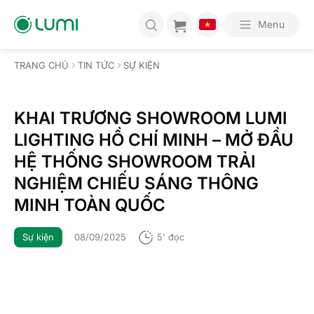
Bỏ
qua
Menu
nội
dung
TRANG CHỦ
TIN TỨC
SỰ KIỆN
KHAI TRƯƠNG SHOWROOM LUMI
LIGHTING HỒ CHÍ MINH – MỞ ĐẦU
HỆ THỐNG SHOWROOM TRẢI
NGHIỆM CHIẾU SÁNG THÔNG
MINH TOÀN QUỐC
Sự kiện
08/09/2025
5' đọc