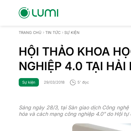
Bỏ
qua
nội
dung
TRANG CHỦ
TIN TỨC
SỰ KIỆN
HỘI THẢO KHOA H
NGHIỆP 4.0 TẠI HẢ
Sự kiện
29/03/2018
5' đọc
Sáng ngày 28/3, tại Sàn giao dịch Công nghệ 
hóa và cách mạng công nghiệp 4.0” do Hội tự 