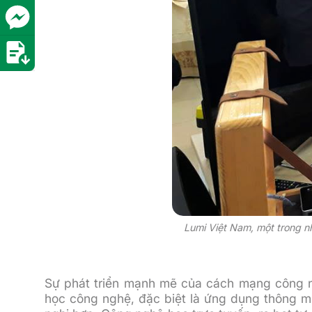
Lumi Việt Nam, một trong n
Sự phát triển mạnh mẽ của cách mạng công n
học công nghệ, đặc biệt là ứng dụng thông m