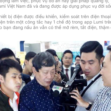
động làm việc, phục vụ đồ ăn hay giải pháp quảng lý, đ
 Lumi Việt Nam đã và đang được áp dụng phục vụ đời s
iết bị điện được điều khiển, kiểm soát trên điện thoại
iện trên một công tắc hay 1 chế độ trong app Lumi trên
 bạn đang nấu ăn vẫn có thể mở rèm, tắt điện, thậm c