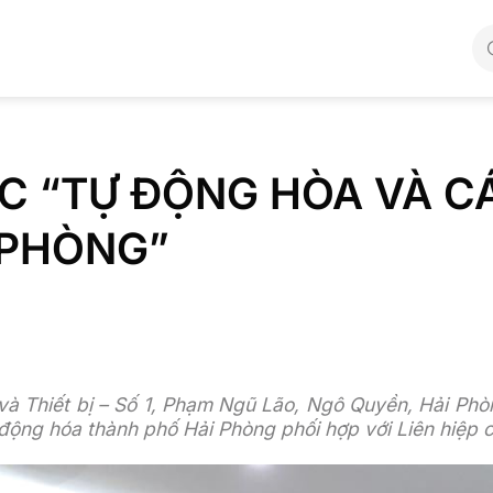
ỌC “TỰ ĐỘNG HÒA VÀ 
I PHÒNG”
và Thiết bị – Số 1, Phạm Ngũ Lão, Ngô Quyền, Hải Phòn
động hóa thành phố Hải Phòng phối hợp với Liên hiệp 