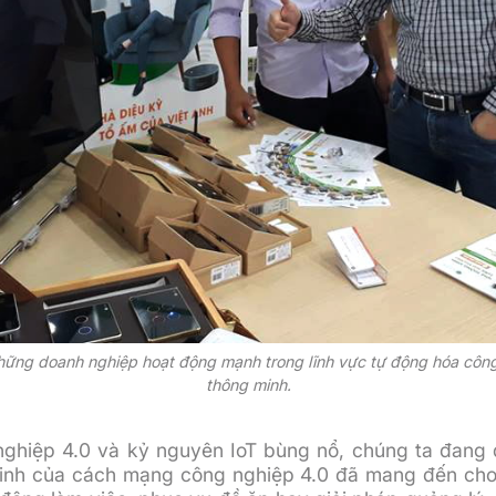
hững doanh nghiệp hoạt động mạnh trong lĩnh vực tự động hóa côn
thông minh.
ghiệp 4.0 và kỷ nguyên IoT bùng nổ, chúng ta đang 
inh của cách mạng công nghiệp 4.0 đã mang đến cho x