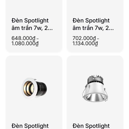
Đèn Spotlight
Đèn Spotlight
âm trần 7w, 24
âm trần 7w, 24
độ, chỉnh hướng
độ, chỉnh hướng
648.000
₫
702.000
₫
–
–
(Dimmable)
(Dimmable)
Khoảng
Khoảng
1.080.000
₫
1.134.000
₫
giá:
giá:
(Không viền)
từ
từ
648.000₫
702.000₫
đến
đến
1.080.000₫
1.134.000₫
Đèn Spotlight
Đèn Spotlight