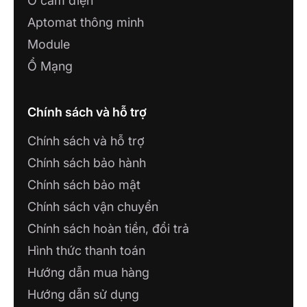
Ổ cắm điện
Aptomat thông minh
Module
Ổ Mạng
Chính sách và hỗ trợ
Đèn LED spotlight thông minh được ứng dụng trong
việc trang trí
Chính sách và hỗ trợ
Chính sách bảo hành
Đèn thường được sử dụng để làm nổi bật các vật
Chính sách bảo mật
dụng trang trí tranh ảnh hoặc các khu vực cần
ánh sáng tập trung. Người dùng có thể dễ dàng
Chính sách vận chuyển
thay đổi góc chiếu và cường độ ánh sáng của đèn
Chính sách hoàn tiền, đổi trả
để phù hợp với từng nhu cầu cụ thể.
Hình thức thanh toán
3. Lợi ích khi sử dụng đèn LED thông
Hướng dẫn mua hàng
minh
Hướng dẫn sử dụng
Đèn LED thông minh mang lại nhiều lợi ích vượt