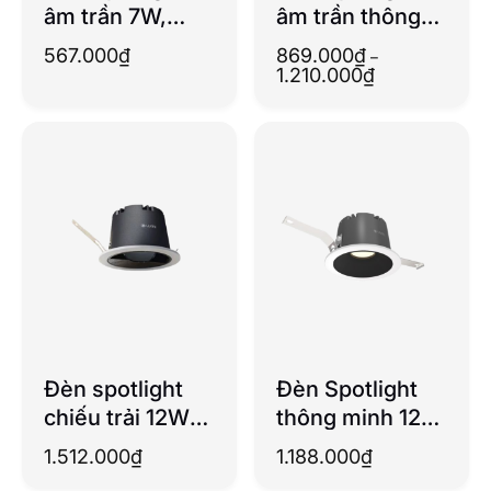
âm trần 7W,
âm trần thông
chỉnh hướng
minh 7W 24 độ,
567.000
₫
869.000
₫
–
15D
chỉnh hướng
Khoảng
1.210.000
₫
giá:
từ
869.000₫
đến
1.210.000₫
Đèn spotlight
Đèn Spotlight
chiếu trải 12W
thông minh 12w
Tunable White
(Tunable White)
1.512.000
₫
1.188.000
₫