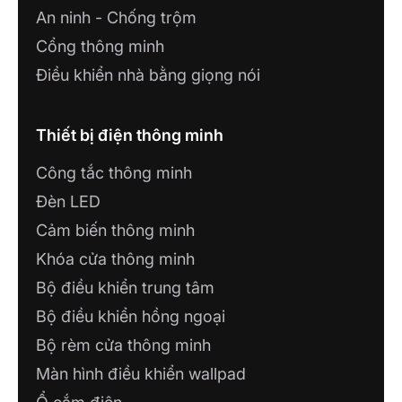
An ninh - Chống trộm
Cổng thông minh
Điều khiển nhà bằng giọng nói
Thiết bị điện thông minh
Công tắc thông minh
Đèn LED
2.3. Đèn Spotlight âm trần thông minh
Cảm biến thông minh
Đèn Spotlight âm trần thông minh là mẫu đèn LED
Khóa cửa thông minh
thông minh được thiết kế với chiếu điểm có thể
Bộ điều khiển trung tâm
xoay chỉnh góc chiếu sáng, giúp tạo ra các điểm
nhấn ánh sáng trong không gian nội thất.
Bộ điều khiển hồng ngoại
Bộ rèm cửa thông minh
Màn hình điều khiển wallpad