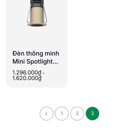
Đèn thông minh
Mini Spotlight
6W-10W
1.296.000
₫
–
Khoảng
1.620.000
₫
giá:
từ
1.296.000₫
đến
1.620.000₫
1
2
3