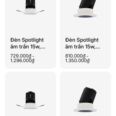
Đèn Spotlight
Đèn Spotlight
âm trần 15w,
âm trần 15w,
20(55) độ, chỉnh
20(55) độ, chỉnh
729.000
₫
810.000
₫
–
–
hướng
hướng
Khoảng
Khoảng
1.296.000
₫
1.350.000
₫
giá:
giá:
(Dimmable)
(Dimmable)
từ
từ
729.000₫
810.000₫
(Không viền)
đến
đến
1.296.000₫
1.350.000₫