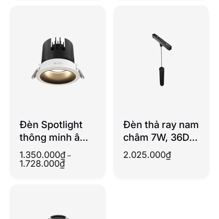
Đèn Spotlight
Đèn thả ray nam
thông minh âm
châm 7W, 36D,
trần chỉnh
Tunable White
1.350.000
₫
2.025.000
₫
–
hướng 15W
Khoảng
1.728.000
₫
giá:
từ
1.350.000₫
đến
1.728.000₫