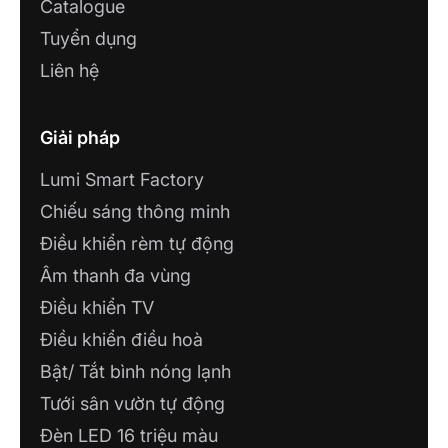
Catalogue
Đèn LED Downlight là sản phẩm được ưa chuộng nhất
Tuyển dụng
hiện nay
Liên hệ
2.2. Đèn LED dây thông minh
Đèn LED dây thông minh là loại đèn linh hoạt có
Giải pháp
thể gắn ở nhiều vị trí khác nhau như dưới kệ, viền
trần nhà hoặc thậm chí ngoài trời. Đèn LED dây
Lumi Smart Factory
thông minh thường được sử dụng để trang trí nhà
cửa, tạo điểm nhấn cho không gian và có khả
Chiếu sáng thông minh
năng thay đổi màu sắc, độ sáng theo ý muốn của
Điều khiển rèm tự động
người dùng thông qua Smartphone, mang lại sự
sáng tạo và độc đáo cho không gian sống.
Âm thanh đa vùng
Điều khiển TV
Điều khiển điều hoà
Bật/ Tắt bình nóng lạnh
Tưới sân vườn tự động
Đèn LED 16 triệu màu