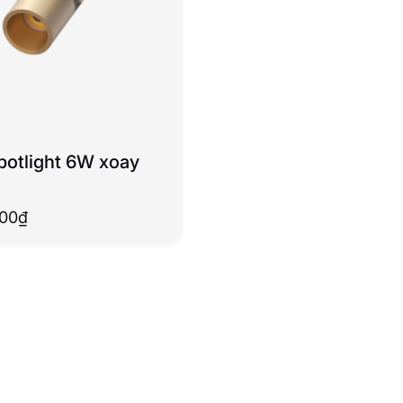
potlight 6W xoay
000
₫