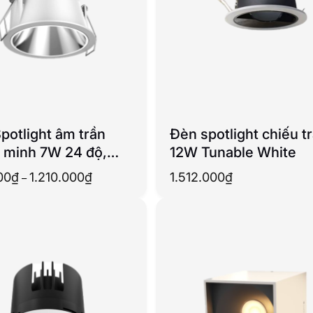
potlight âm trần
Đèn spotlight chiếu tr
 minh 7W 24 độ,
12W Tunable White
 hướng
Khoảng
00
₫
1.210.000
₫
1.512.000
₫
–
giá:
từ
869.000₫
đến
1.210.000₫