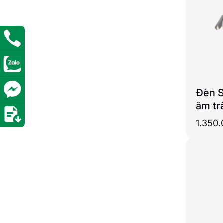
Đèn S
âm tr
1.350