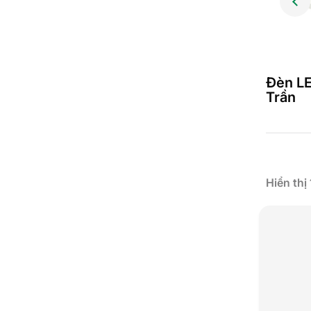
Đèn LED Dây
Đèn L
Trần
Hiển thị