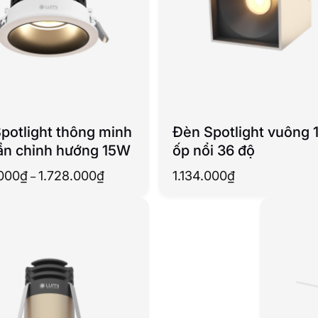
potlight thông minh
Đèn Spotlight vuông 
ần chỉnh hướng 15W
ốp nổi 36 độ
Khoảng
.000
₫
1.728.000
₫
1.134.000
₫
–
giá:
từ
1.350.000₫
đến
1.728.000₫