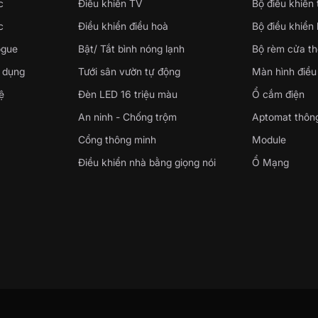
c
Điều khiển TV
Bộ điều khiển
c
Điều khiển điều hoà
Bộ điều khiển
ogue
Bật/ Tắt bình nóng lạnh
Bộ rèm cửa t
 dụng
Tưới sân vườn tự động
Màn hình điều
ệ
Đèn LED 16 triệu màu
Ổ cắm điện
An ninh - Chống trộm
Aptomat thôn
Cổng thông minh
Module
Điều khiển nhà bằng giọng nói
Ổ Mạng