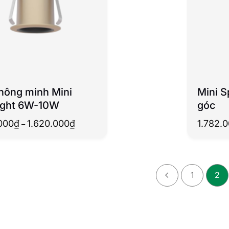
hông minh Mini
Mini S
ight 6W-10W
góc
Khoảng
000
₫
1.620.000
₫
1.782.
–
giá:
từ
1.296.000₫
đến
1.620.000₫
1
2