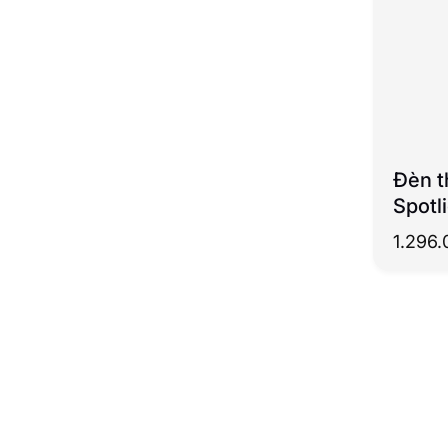
Đèn t
Spotl
1.296.