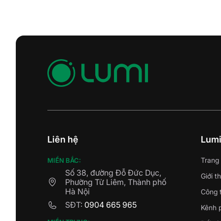
Liên hệ
Lum
Trang
MIỀN BẮC:
Số 38, đường Đỗ Đức Dục,
Giới t
Phường Từ Liêm, Thành phố
Hà Nội
Công t
SĐT:
0904 665 965
Kênh 