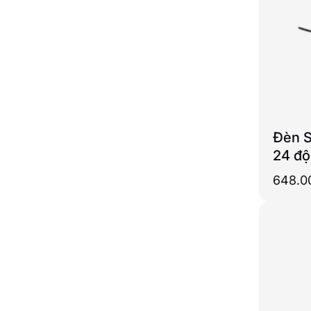
Đèn S
24 độ
(Dimm
648.0