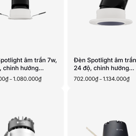
potlight âm trần 7w,
Đèn Spotlight âm trần
, chỉnh hướng
24 độ, chỉnh hướng
able)
(Dimmable) (Không vi
Khoảng
Kh
00
₫
1.080.000
₫
702.000
₫
1.134.000
₫
–
–
giá:
giá
từ
từ
648.000₫
70
đến
đế
1.080.000₫
1.