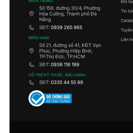
MIỀN TRUNG:
Đối tá
Số 159, đường 30/4, Phường
Tin tứ
Hòa Cường, Thành phố Đà
Nẵng
Catal
SĐT:
0939 265 965
Tuyển
MIỀN NAM:
Liên h
Số 21, đường số 41, KĐT Vạn
Phúc, Phường Hiệp Bình,
TP.Thủ Đức, TP.HCM
SĐT:
0936 118 199
HỖ TRỢ KỸ THUẬT, BẢO HÀNH:
SĐT:
0335 44 55 99