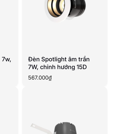
 7w,
Đèn Spotlight âm trần
7W, chỉnh hướng 15D
ền)
oảng
567.000
₫
:
2.000₫
n
134.000₫