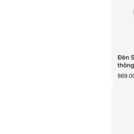
Đèn S
thông
chỉnh
869.0