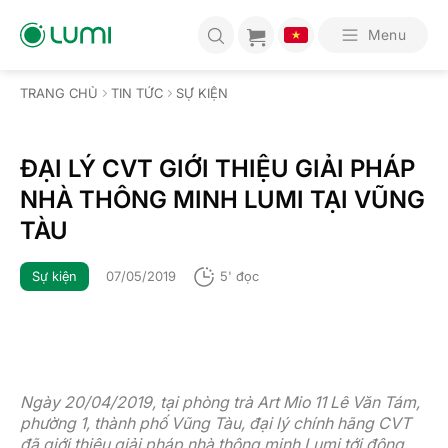
Bỏ
qua
Menu
nội
dung
TRANG CHỦ
TIN TỨC
SỰ KIỆN
ĐẠI LÝ CVT GIỚI THIỆU GIẢI PHÁP
NHÀ THÔNG MINH LUMI TẠI VŨNG
TÀU
Sự kiện
07/05/2019
5' đọc
Ngày 20/04/2019, tại phòng trà Art Mio 11 Lê Văn Tám,
phường 1, thành phố Vũng Tàu, đại lý chính hãng CVT
đã giới thiệu giải pháp nhà thông minh Lumi tới đông