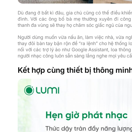
Dù đang ở bất kì đâu, gia chủ cũng có thể điều khi
đình. Với các ông bố bà mẹ thường xuyên đi công
thanh đa vùng sẽ thay họ chăm sóc giấc ngủ của ngư
Người dùng muốn vừa nấu ăn, làm việc nhà, vừa ng
thay đôi bàn tay bận rộn để “ra lệnh” cho hệ thống lo
nối với các trợ lý ảo như Google Assistant, loa thô
người nhạc công luôn sẵn sàng lắng nghe mọi yêu cầ
Kết hợp cùng thiết bị thông min