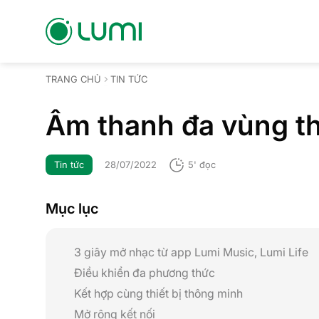
Bỏ
qua
nội
dung
TRANG CHỦ
TIN TỨC
Âm thanh đa vùng th
Tin tức
28/07/2022
5' đọc
Mục lục
3 giây mở nhạc từ app Lumi Music, Lumi Life
Điều khiển đa phương thức
Kết hợp cùng thiết bị thông minh
Mở rộng kết nối